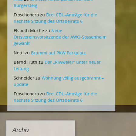
Bürgersteig
Froschonero
zu
Drei CDU-Anträge für die
nächste Sitzung des Ortsbeirats 6
Elsbeth Muche
zu
Neue
Ortsvereinsvorsitzende der AWO-Sossenheim
gewählt
Netti
zu
Brummi auf PKW Parkplatz
Bernd Huth
zu
Der „Riwweler“ unter neuer
Leitung
Schneider
zu
Wohnung völlig ausgebrannt –
update
Froschonero
zu
Drei CDU-Anträge für die
nächste Sitzung des Ortsbeirats 6
Archiv