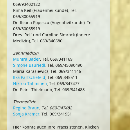
069/93402122
Rima Keil (Frauenheilkunde), Tel.
069/30065919
Dr. Ileana Popescu (Augenheilkunde), Tel.
069/30065919
Dres. Rolf und Caroline Simrock (Innere
Medizin), Tel. 069/346680
Zahnmedizin
Munira Bäder
, Tel. 069/341169
Simone Bauriedl
, Tel. 069/45090490
Maria Karasiewicz, Tel. 069/341146
Ilka Partschefeld
, Tel. 069 345511
Nikrou Tahmineh
, Tel. 069/347477
Dr. Peter Thielmann, Tel. 069/341488
Tiermedizin
Regine Braun
, Tel. 069/347482
Sonja Krämer
, Tel. 069/341951
Hier könnte auch Ihre Praxis stehen. Klicken