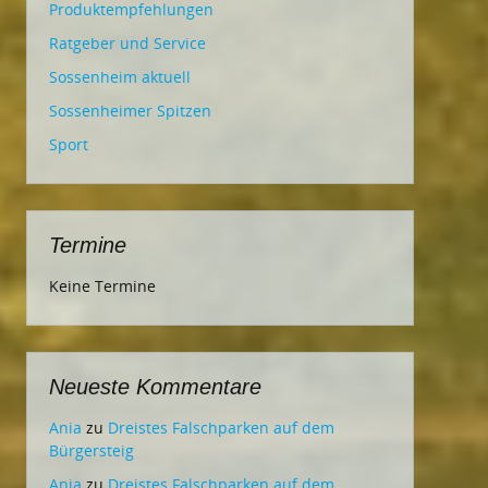
Produktempfehlungen
Ratgeber und Service
Sossenheim aktuell
Sossenheimer Spitzen
Sport
Termine
Keine Termine
Neueste Kommentare
Ania
zu
Dreistes Falschparken auf dem
Bürgersteig
Ania
zu
Dreistes Falschparken auf dem