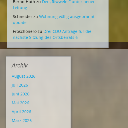
Bernd Huth
zu
Der „Riwweler“ unter neuer
Leitung
Schneider
zu
Wohnung völlig ausgebrannt –
update
Froschonero
zu
Drei CDU-Anträge für die
nächste Sitzung des Ortsbeirats 6
Archiv
August 2026
Juli 2026
Juni 2026
Mai 2026
April 2026
März 2026