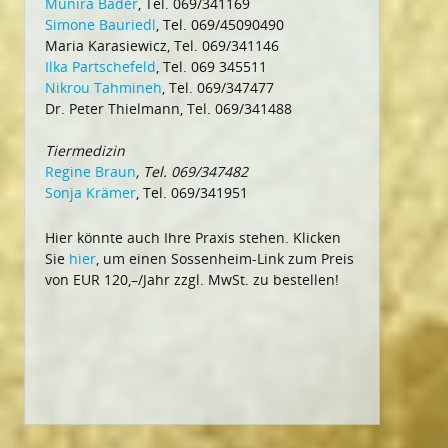
Munira Bäder
, Tel. 069/341169
Simone Bauriedl
, Tel. 069/45090490
Maria Karasiewicz, Tel. 069/341146
Ilka Partschefeld
, Tel. 069 345511
Nikrou Tahmineh
, Tel. 069/347477
Dr. Peter Thielmann, Tel. 069/341488
Tiermedizin
Regine Braun
, Tel. 069/347482
Sonja Krämer
, Tel. 069/341951
Hier könnte auch Ihre Praxis stehen. Klicken
Sie
hier
, um einen Sossenheim-Link zum Preis
von EUR 120,–/Jahr zzgl. MwSt. zu bestellen!