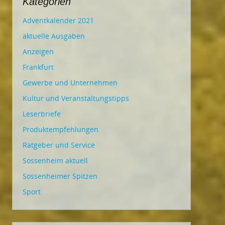
Kategorien
Adventkalender 2021
aktuelle Ausgaben
Anzeigen
Frankfurt
Gewerbe und Unternehmen
Kultur und Veranstaltungstipps
Leserbriefe
Produktempfehlungen
Ratgeber und Service
Sossenheim aktuell
Sossenheimer Spitzen
Sport