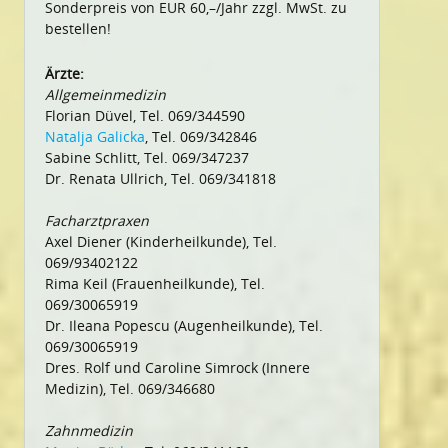
Sonderpreis von EUR 60,–/Jahr zzgl. MwSt. zu
bestellen!
Ärzte:
Allgemeinmedizin
Florian Düvel, Tel. 069/344590
Natalja Galicka
, Tel. 069/342846
Sabine Schlitt, Tel. 069/347237
Dr. Renata Ullrich, Tel. 069/341818
Facharztpraxen
Axel Diener (Kinderheilkunde), Tel.
069/93402122
Rima Keil (Frauenheilkunde), Tel.
069/30065919
Dr. Ileana Popescu (Augenheilkunde), Tel.
069/30065919
Dres. Rolf und Caroline Simrock (Innere
Medizin), Tel. 069/346680
Zahnmedizin