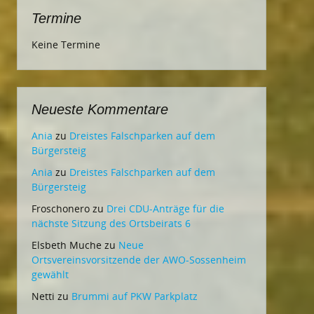
Termine
Keine Termine
Neueste Kommentare
Ania
zu
Dreistes Falschparken auf dem
Bürgersteig
Ania
zu
Dreistes Falschparken auf dem
Bürgersteig
Froschonero
zu
Drei CDU-Anträge für die
nächste Sitzung des Ortsbeirats 6
Elsbeth Muche
zu
Neue
Ortsvereinsvorsitzende der AWO-Sossenheim
gewählt
Netti
zu
Brummi auf PKW Parkplatz