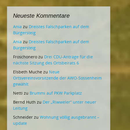
Neueste Kommentare
Ania
zu
Dreistes Falschparken auf dem
Bürgersteig
Ania
zu
Dreistes Falschparken auf dem
Bürgersteig
Froschonero
zu
Drei CDU-Anträge für die
nächste Sitzung des Ortsbeirats 6
Elsbeth Muche
zu
Neue
Ortsvereinsvorsitzende der AWO-Sossenheim
gewählt
Netti
zu
Brummi auf PKW Parkplatz
Bernd Huth
zu
Der „Riwweler“ unter neuer
Leitung
Schneider
zu
Wohnung völlig ausgebrannt –
update