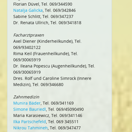
Florian Düvel, Tel. 069/344590
Natalja Galicka
, Tel. 069/342846
Sabine Schlitt, Tel. 069/347237
Dr. Renata Ullrich, Tel. 069/341818
Facharztpraxen
Axel Diener (Kinderheilkunde), Tel.
069/93402122
Rima Keil (Frauenheilkunde), Tel.
069/30065919
Dr. Ileana Popescu (Augenheilkunde), Tel.
069/30065919
Dres. Rolf und Caroline Simrock (Innere
Medizin), Tel. 069/346680
Zahnmedizin
Munira Bäder
, Tel. 069/341169
Simone Bauriedl
, Tel. 069/45090490
Maria Karasiewicz, Tel. 069/341146
Ilka Partschefeld
, Tel. 069 345511
Nikrou Tahmineh
, Tel. 069/347477