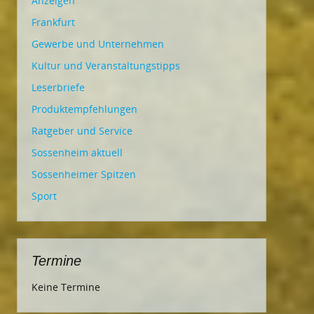
Anzeigen
Frankfurt
Gewerbe und Unternehmen
Kultur und Veranstaltungstipps
Leserbriefe
Produktempfehlungen
Ratgeber und Service
Sossenheim aktuell
Sossenheimer Spitzen
Sport
Termine
Keine Termine