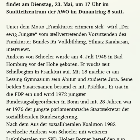
findet am Dienstag, 23. Mai, um 17 Uhr im
Stadtteilzentrum der AWO im Dunantring 8 statt.
Unter dem Motto „Frankfurter erinnern sich“ wird „Der
ewig Jüngste“ vom stellvertretenden Vorsitzenden des
Frankfurter Bundes für Volkbildung, Yilmaz Karahasan,
interviewt.
Andreas von Schoeler wurde am 4. Juli 1948 in Bad
Homburg vor der Höhe geboren. Er wuchs seit
Schulbeginn in Frankfurt auf. Mit 18 machte er am
Lessing-Gymnasium sein Abitur und studierte Jura. Seine
beiden Staatsexamen bestand er mit Prädikat. Er trat in
die FDP ein und wird 1972 jüngster
Bundestagsabgeordneter in Bonn und mit 28 Jahren war
er 1976 der jüngste parlamentarische Staatssekretär der
sozialliberalen Bundesregierung.
Nach dem Aus der sozialliberalen Koalition 1982
wechselte Andreas von Schoeler mit weiteren
Linksliberalen zur SPD. Holger Börner berief den nun