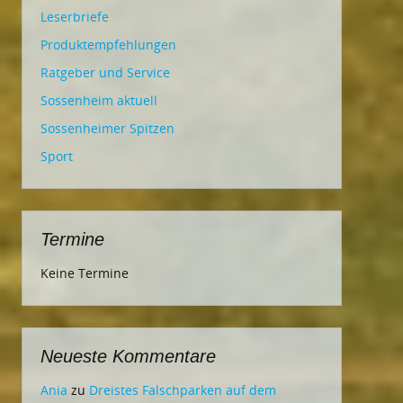
Leserbriefe
Produktempfehlungen
Ratgeber und Service
Sossenheim aktuell
Sossenheimer Spitzen
Sport
Termine
Keine Termine
Neueste Kommentare
Ania
zu
Dreistes Falschparken auf dem