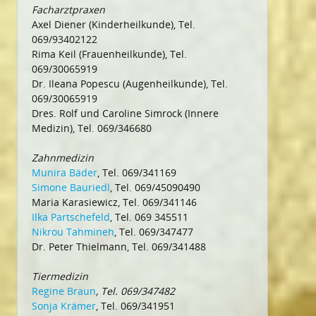
Facharztpraxen
Axel Diener (Kinderheilkunde), Tel.
069/93402122
Rima Keil (Frauenheilkunde), Tel.
069/30065919
Dr. Ileana Popescu (Augenheilkunde), Tel.
069/30065919
Dres. Rolf und Caroline Simrock (Innere
Medizin), Tel. 069/346680
Zahnmedizin
Munira Bäder
, Tel. 069/341169
Simone Bauriedl
, Tel. 069/45090490
Maria Karasiewicz, Tel. 069/341146
Ilka Partschefeld
, Tel. 069 345511
Nikrou Tahmineh
, Tel. 069/347477
Dr. Peter Thielmann, Tel. 069/341488
Tiermedizin
Regine Braun
, Tel. 069/347482
Sonja Krämer
, Tel. 069/341951