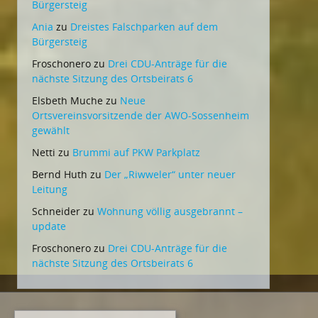
Bürgersteig
Ania
zu
Dreistes Falschparken auf dem
Bürgersteig
Froschonero
zu
Drei CDU-Anträge für die
nächste Sitzung des Ortsbeirats 6
Elsbeth Muche
zu
Neue
Ortsvereinsvorsitzende der AWO-Sossenheim
gewählt
Netti
zu
Brummi auf PKW Parkplatz
Bernd Huth
zu
Der „Riwweler“ unter neuer
Leitung
Schneider
zu
Wohnung völlig ausgebrannt –
update
Froschonero
zu
Drei CDU-Anträge für die
nächste Sitzung des Ortsbeirats 6