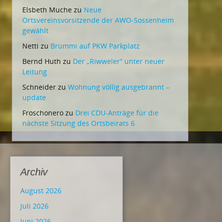
Elsbeth Muche
zu
Neue
Ortsvereinsvorsitzende der AWO-Sossenheim
gewählt
Netti
zu
Brummi auf PKW Parkplatz
Bernd Huth
zu
Der „Riwweler“ unter neuer
Leitung
Schneider
zu
Wohnung völlig ausgebrannt –
update
Froschonero
zu
Drei CDU-Anträge für die
nächste Sitzung des Ortsbeirats 6
Archiv
August 2026
Juli 2026
Juni 2026