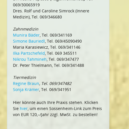
069/30065919
Dres. Rolf und Caroline Simrock (Innere
Medizin), Tel. 069/346680
Zahnmedizin
Munira Bäder
, Tel. 069/341169
Simone Bauriedl
, Tel. 069/45090490
Maria Karasiewicz, Tel. 069/341146
Ilka Partschefeld
, Tel. 069 345511
Nikrou Tahmineh
, Tel. 069/347477
Dr. Peter Thielmann, Tel. 069/341488
Tiermedizin
Regine Braun
, Tel. 069/347482
Sonja Krämer
, Tel. 069/341951
Hier könnte auch Ihre Praxis stehen. Klicken
Sie
hier
, um einen Sossenheim-Link zum Preis
von EUR 120,–/Jahr zzgl. MwSt. zu bestellen!