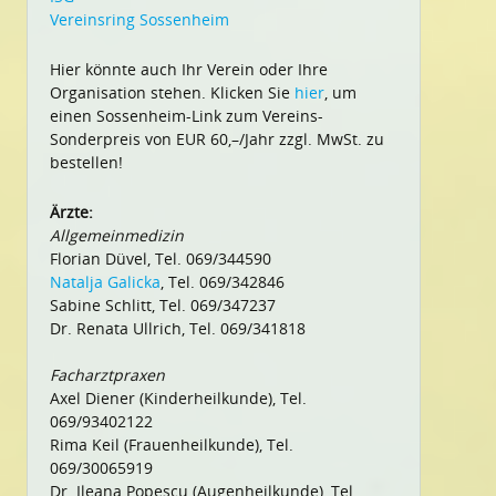
Vereinsring Sossenheim
Hier könnte auch Ihr Verein oder Ihre
Organisation stehen. Klicken Sie
hier
, um
einen Sossenheim-Link zum Vereins-
Sonderpreis von EUR 60,–/Jahr zzgl. MwSt. zu
bestellen!
Ärzte:
Allgemeinmedizin
Florian Düvel, Tel. 069/344590
Natalja Galicka
, Tel. 069/342846
Sabine Schlitt, Tel. 069/347237
Dr. Renata Ullrich, Tel. 069/341818
Facharztpraxen
Axel Diener (Kinderheilkunde), Tel.
069/93402122
Rima Keil (Frauenheilkunde), Tel.
069/30065919
Dr. Ileana Popescu (Augenheilkunde), Tel.