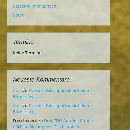
Sossenheimer Spitzen
Sport
Termine
Keine Termine
Neueste Kommentare
Ania
zu
Dreistes Falschparken auf dem
Bürgersteig
Ania
zu
Dreistes Falschparken auf dem
Bürgersteig
Froschonero
zu
Drei CDU-Anträge für die
nächste Sitzung des Ortsbeirats 6