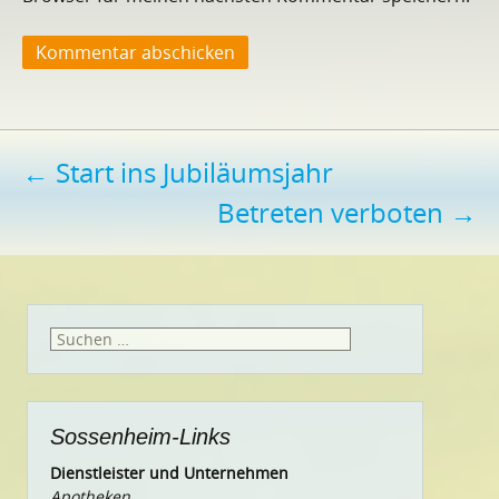
Beitragsnavigation
←
Start ins Jubiläumsjahr
Betreten verboten
→
Suchen
nach:
Sossenheim-Links
Dienstleister und Unternehmen
Apotheken