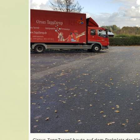
„Circus ZappZarap“ baute auf dem Parkplatz der Klei