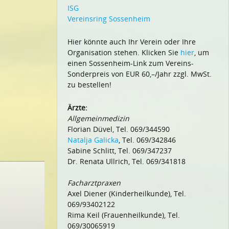
ISG
Vereinsring Sossenheim
Hier könnte auch Ihr Verein oder Ihre
Organisation stehen. Klicken Sie
hier
, um
einen Sossenheim-Link zum Vereins-
Sonderpreis von EUR 60,–/Jahr zzgl. MwSt.
zu bestellen!
Ärzte:
Allgemeinmedizin
Florian Düvel, Tel. 069/344590
Natalja Galicka
, Tel. 069/342846
Sabine Schlitt, Tel. 069/347237
Dr. Renata Ullrich, Tel. 069/341818
Facharztpraxen
Axel Diener (Kinderheilkunde), Tel.
069/93402122
Rima Keil (Frauenheilkunde), Tel.
069/30065919