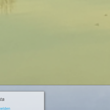
ta
elden