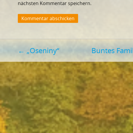
nächsten Kommentar speichern.
Beitragsnavigation
←
„Oseniny“
Buntes Fami