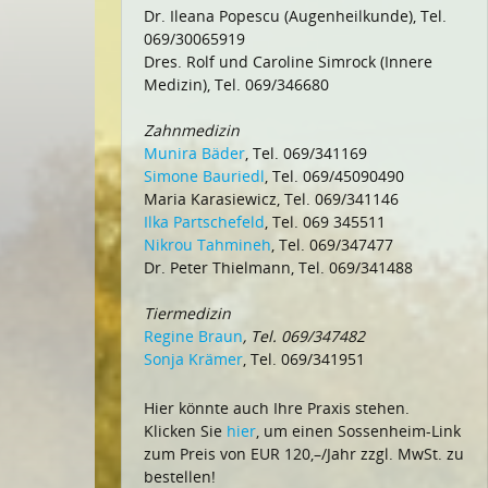
Dr. Ileana Popescu (Augenheilkunde), Tel.
069/30065919
Dres. Rolf und Caroline Simrock (Innere
Medizin), Tel. 069/346680
Zahnmedizin
Munira Bäder
, Tel. 069/341169
Simone Bauriedl
, Tel. 069/45090490
Maria Karasiewicz, Tel. 069/341146
Ilka Partschefeld
, Tel. 069 345511
Nikrou Tahmineh
, Tel. 069/347477
Dr. Peter Thielmann, Tel. 069/341488
Tiermedizin
Regine Braun
, Tel. 069/347482
Sonja Krämer
, Tel. 069/341951
Hier könnte auch Ihre Praxis stehen.
Klicken Sie
hier
, um einen Sossenheim-Link
zum Preis von EUR 120,–/Jahr zzgl. MwSt. zu
bestellen!