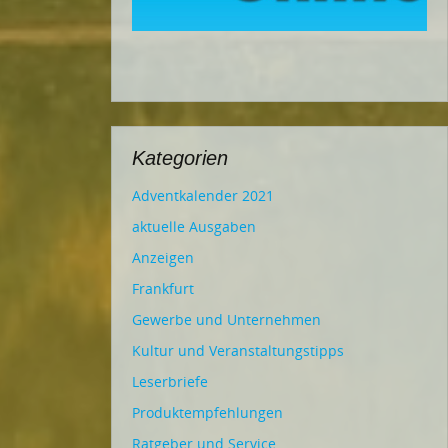
Kategorien
Adventkalender 2021
aktuelle Ausgaben
Anzeigen
Frankfurt
Gewerbe und Unternehmen
Kultur und Veranstaltungstipps
Leserbriefe
Produktempfehlungen
Ratgeber und Service