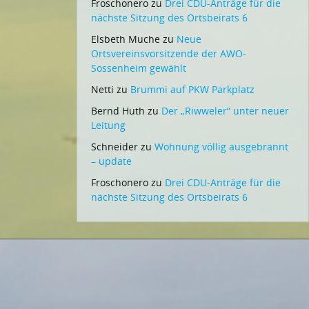
Froschonero
zu
Drei CDU-Anträge für die
nächste Sitzung des Ortsbeirats 6
Elsbeth Muche
zu
Neue
Ortsvereinsvorsitzende der AWO-
Sossenheim gewählt
Netti
zu
Brummi auf PKW Parkplatz
Bernd Huth
zu
Der „Riwweler“ unter neuer
Leitung
Schneider
zu
Wohnung völlig ausgebrannt
– update
Froschonero
zu
Drei CDU-Anträge für die
nächste Sitzung des Ortsbeirats 6