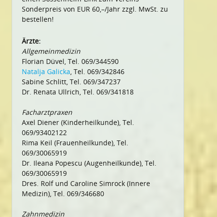
Sonderpreis von EUR 60,–/Jahr zzgl. MwSt. zu
bestellen!
Ärzte:
Allgemeinmedizin
Florian Düvel, Tel. 069/344590
Natalja Galicka
, Tel. 069/342846
Sabine Schlitt, Tel. 069/347237
Dr. Renata Ullrich, Tel. 069/341818
Facharztpraxen
Axel Diener (Kinderheilkunde), Tel.
069/93402122
Rima Keil (Frauenheilkunde), Tel.
069/30065919
Dr. Ileana Popescu (Augenheilkunde), Tel.
069/30065919
Dres. Rolf und Caroline Simrock (Innere
Medizin), Tel. 069/346680
Zahnmedizin