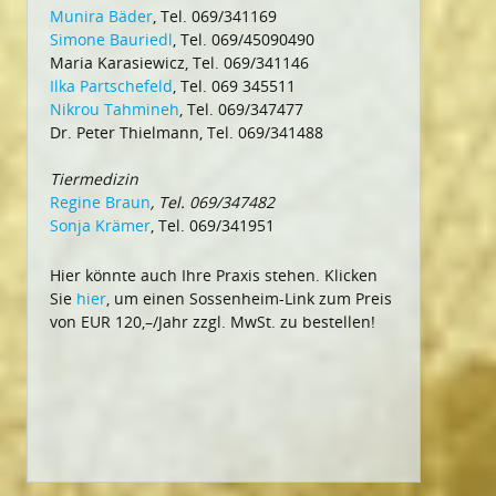
Munira Bäder
, Tel. 069/341169
Simone Bauriedl
, Tel. 069/45090490
Maria Karasiewicz, Tel. 069/341146
Ilka Partschefeld
, Tel. 069 345511
Nikrou Tahmineh
, Tel. 069/347477
Dr. Peter Thielmann, Tel. 069/341488
Tiermedizin
Regine Braun
, Tel. 069/347482
Sonja Krämer
, Tel. 069/341951
Hier könnte auch Ihre Praxis stehen. Klicken
Sie
hier
, um einen Sossenheim-Link zum Preis
von EUR 120,–/Jahr zzgl. MwSt. zu bestellen!