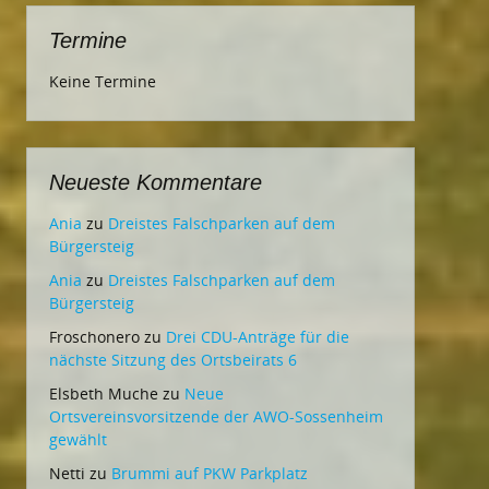
Termine
Keine Termine
Neueste Kommentare
Ania
zu
Dreistes Falschparken auf dem
Bürgersteig
Ania
zu
Dreistes Falschparken auf dem
Bürgersteig
Froschonero
zu
Drei CDU-Anträge für die
nächste Sitzung des Ortsbeirats 6
Elsbeth Muche
zu
Neue
Ortsvereinsvorsitzende der AWO-Sossenheim
gewählt
Netti
zu
Brummi auf PKW Parkplatz