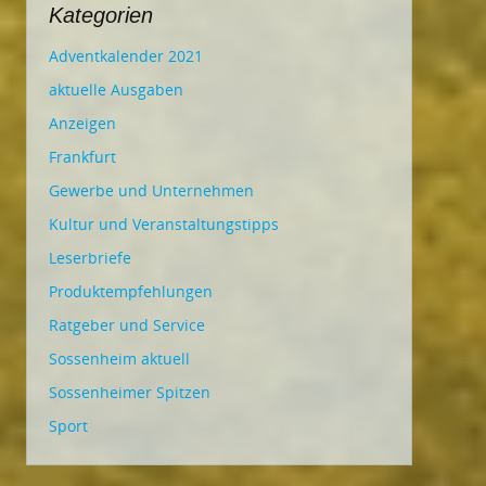
Kategorien
Adventkalender 2021
aktuelle Ausgaben
Anzeigen
Frankfurt
Gewerbe und Unternehmen
Kultur und Veranstaltungstipps
Leserbriefe
Produktempfehlungen
Ratgeber und Service
Sossenheim aktuell
Sossenheimer Spitzen
Sport