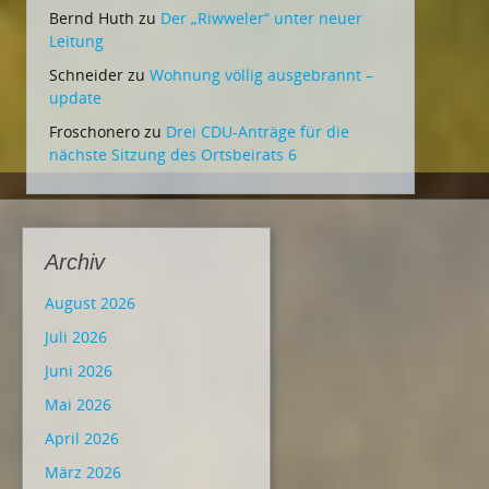
Bernd Huth
zu
Der „Riwweler“ unter neuer
Leitung
Schneider
zu
Wohnung völlig ausgebrannt –
update
Froschonero
zu
Drei CDU-Anträge für die
nächste Sitzung des Ortsbeirats 6
Archiv
August 2026
Juli 2026
Juni 2026
Mai 2026
April 2026
März 2026