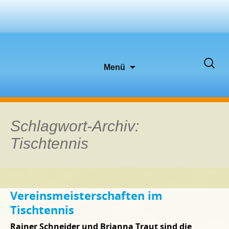
Zum
Suche
Menü
Inhalt
nach:
springen
Schlagwort-Archiv:
Tischtennis
Vereinsmeisterschaften im
Tischtennis
Rainer Schneider und Brianna Traut sind die