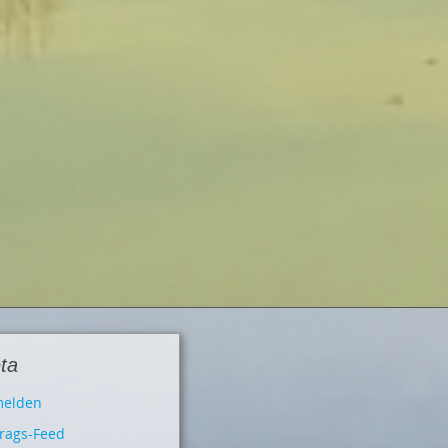
ta
elden
trags-Feed