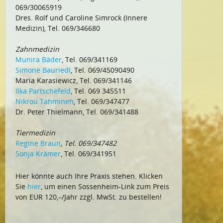
069/30065919
Dres. Rolf und Caroline Simrock (Innere
Medizin), Tel. 069/346680
Zahnmedizin
Munira Bäder
, Tel. 069/341169
Simone Bauriedl
, Tel. 069/45090490
Maria Karasiewicz, Tel. 069/341146
Ilka Partschefeld
, Tel. 069 345511
Nikrou Tahmineh
, Tel. 069/347477
Dr. Peter Thielmann, Tel. 069/341488
Tiermedizin
Regine Braun
, Tel. 069/347482
Sonja Krämer
, Tel. 069/341951
Hier könnte auch Ihre Praxis stehen. Klicken
Sie
hier
, um einen Sossenheim-Link zum Preis
von EUR 120,–/Jahr zzgl. MwSt. zu bestellen!