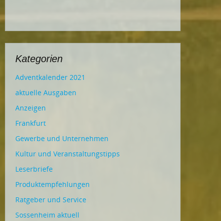
Kategorien
Adventkalender 2021
aktuelle Ausgaben
Anzeigen
Frankfurt
Gewerbe und Unternehmen
Kultur und Veranstaltungstipps
Leserbriefe
Produktempfehlungen
Ratgeber und Service
Sossenheim aktuell