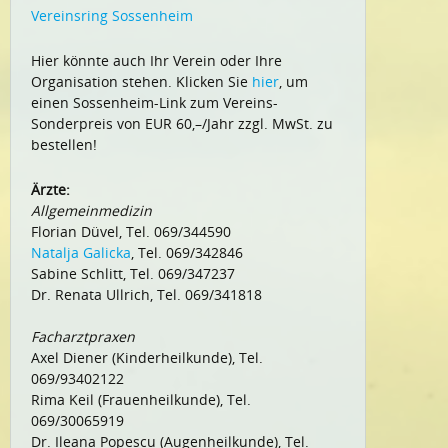
Vereinsring Sossenheim
Hier könnte auch Ihr Verein oder Ihre
Organisation stehen. Klicken Sie
hier
, um
einen Sossenheim-Link zum Vereins-
Sonderpreis von EUR 60,–/Jahr zzgl. MwSt. zu
bestellen!
Ärzte:
Allgemeinmedizin
Florian Düvel, Tel. 069/344590
Natalja Galicka
, Tel. 069/342846
Sabine Schlitt, Tel. 069/347237
Dr. Renata Ullrich, Tel. 069/341818
Facharztpraxen
Axel Diener (Kinderheilkunde), Tel.
069/93402122
Rima Keil (Frauenheilkunde), Tel.
069/30065919
Dr. Ileana Popescu (Augenheilkunde), Tel.