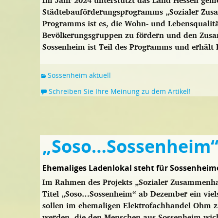
Im Jahr 2024 unterstützt das Land Hessen 
Städtebauförderungsprogramms „Sozialer Zusam
Programms ist es, die Wohn- und Lebensqualität
Bevölkerungsgruppen zu fördern und den Zusa
Sossenheim ist Teil des Programms und erhält
Sossenheim aktuell
Schreiben Sie Ihre Meinung zu dem Artikel!
„Soso…Sossenheim
Ehemaliges Ladenlokal steht für Sossenheime
Im Rahmen des Projekts „Sozialer Zusammenhal
Titel „Soso…Sossenheim“ ab Dezember ein viels
sollen im ehemaligen Elektrofachhandel Ohm z
werden, die den Menschen aus Sossenheim wic