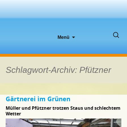
Zum
Suche
Menü
Inhalt
nach:
springen
Schlagwort-Archiv: Pfützner
Gärtnerei im Grünen
Müller und Pfützner trotzen Staus und schlechtem
Wetter