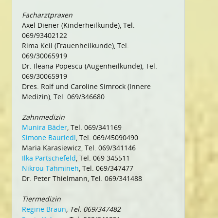
Facharztpraxen
Axel Diener (Kinderheilkunde), Tel.
069/93402122
Rima Keil (Frauenheilkunde), Tel.
069/30065919
Dr. Ileana Popescu (Augenheilkunde), Tel.
069/30065919
Dres. Rolf und Caroline Simrock (Innere
Medizin), Tel. 069/346680
Zahnmedizin
Munira Bäder
, Tel. 069/341169
Simone Bauriedl
, Tel. 069/45090490
Maria Karasiewicz, Tel. 069/341146
Ilka Partschefeld
, Tel. 069 345511
Nikrou Tahmineh
, Tel. 069/347477
Dr. Peter Thielmann, Tel. 069/341488
Tiermedizin
Regine Braun
, Tel. 069/347482