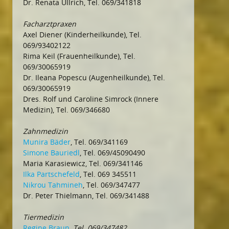
Dr. Renata Ullrich, Tel. 069/341818
Facharztpraxen
Axel Diener (Kinderheilkunde), Tel.
069/93402122
Rima Keil (Frauenheilkunde), Tel.
069/30065919
Dr. Ileana Popescu (Augenheilkunde), Tel.
069/30065919
Dres. Rolf und Caroline Simrock (Innere
Medizin), Tel. 069/346680
Zahnmedizin
Munira Bäder
, Tel. 069/341169
Simone Bauriedl
, Tel. 069/45090490
Maria Karasiewicz, Tel. 069/341146
Ilka Partschefeld
, Tel. 069 345511
Nikrou Tahmineh
, Tel. 069/347477
Dr. Peter Thielmann, Tel. 069/341488
Tiermedizin
Regine Braun
, Tel. 069/347482