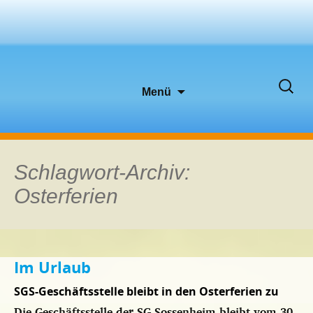
Zum
Suche
Menü
Inhalt
nach:
springen
Schlagwort-Archiv:
Osterferien
Im Urlaub
SGS-Geschäftsstelle bleibt in den Osterferien zu
Die Geschäftsstelle der SG Sossenheim bleibt vom 30.