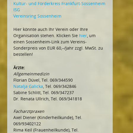
Kultur- und Förderkreis Frankfurt-Sossenheim
ISG
Vereinsring Sossenheim
Hier könnte auch Ihr Verein oder Ihre
Organisation stehen. Klicken Sie
hier
, um
einen Sossenheim-Link zum Vereins-
Sonderpreis von EUR 60,–/Jahr zzgl. MwSt. zu
bestellen!
Ärzte:
Allgemeinmedizin
Florian Düvel, Tel. 069/344590
Natalja Galicka
, Tel. 069/342846
Sabine Schlitt, Tel. 069/347237
Dr. Renata Ullrich, Tel. 069/341818
Facharztpraxen
Axel Diener (Kinderheilkunde), Tel.
069/93402122
Rima Keil (Frauenheilkunde), Tel.