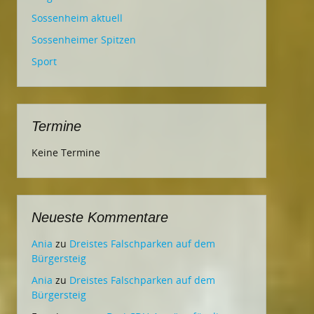
Sossenheim aktuell
Sossenheimer Spitzen
Sport
Termine
Keine Termine
Neueste Kommentare
Ania
zu
Dreistes Falschparken auf dem
Bürgersteig
Ania
zu
Dreistes Falschparken auf dem
Bürgersteig