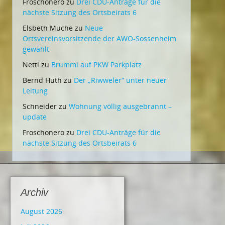
Froschonero
zu
Drei CDU-Anträge für die
nächste Sitzung des Ortsbeirats 6
Elsbeth Muche
zu
Neue
Ortsvereinsvorsitzende der AWO-Sossenheim
gewählt
Netti
zu
Brummi auf PKW Parkplatz
Bernd Huth
zu
Der „Riwweler“ unter neuer
Leitung
Schneider
zu
Wohnung völlig ausgebrannt –
update
Froschonero
zu
Drei CDU-Anträge für die
nächste Sitzung des Ortsbeirats 6
Archiv
August 2026