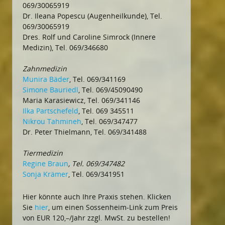
069/30065919
Dr. Ileana Popescu (Augenheilkunde), Tel.
069/30065919
Dres. Rolf und Caroline Simrock (Innere
Medizin), Tel. 069/346680
Zahnmedizin
Munira Bäder
, Tel. 069/341169
Simone Bauriedl
, Tel. 069/45090490
Maria Karasiewicz, Tel. 069/341146
Ilka Partschefeld
, Tel. 069 345511
Nikrou Tahmineh
, Tel. 069/347477
Dr. Peter Thielmann, Tel. 069/341488
Tiermedizin
Regine Braun
, Tel. 069/347482
Sonja Krämer
, Tel. 069/341951
Hier könnte auch Ihre Praxis stehen. Klicken
Sie
hier
, um einen Sossenheim-Link zum Preis
von EUR 120,–/Jahr zzgl. MwSt. zu bestellen!