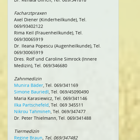
Facharztpraxen
Axel Diener (Kinderheilkunde), Tel.
069/93402122
Rima Keil (Frauenheilkunde), Tel.
069/30065919
Dr. Ileana Popescu (Augenheilkunde), Tel.
069/30065919
Dres. Rolf und Caroline Simrock (Innere
Medizin), Tel. 069/346680
Zahnmedizin
Munira Bäder
, Tel. 069/341169
Simone Bauriedl
, Tel. 069/45090490
Maria Karasiewicz, Tel. 069/341146
Ilka Partschefeld
, Tel. 069 345511
Nikrou Tahmineh
, Tel. 069/347477
Dr. Peter Thielmann, Tel. 069/341488
Tiermedizin
Regine Braun
, Tel. 069/347482