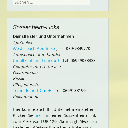
Suchen
nach:
Sossenheim-Links
Dienstleister und Unternehmen
Apotheken
Westerbach Apotheke
, Tel. 069/9349770
Autoservice und -handel
Unfallzentrum Frankfurt
, Tel. 06949083333
Computer und IT-Service
Gastronomie
Kioske
Pflegedienste
Team Reinert GmbH
, Tel. 0699133190
Rollladenbau
Hier könnte auch Ihr Unternehmen stehen.
Klicken Sie
hier
, um einen Sossenheim-Link
zum Preis von EUR 120,–/Jahr zzgl. MwSt. zu
bestellen! Weitere Branchenrubriken sind