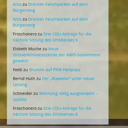
Ania
zu
Dreistes Falschparken auf dem
Bürgersteig
Ania
zu
Dreistes Falschparken auf dem
Bürgersteig
Froschonero
zu
Drei CDU-Anträge für die
nächste Sitzung des Ortsbeirats 6
Elsbeth Muche
zu
Neue
Ortsvereinsvorsitzende der AWO-Sossenheim
gewählt
Netti
zu
Brummi auf PKW Parkplatz
Bernd Huth
zu
Der „Riwweler“ unter neuer
Leitung
Schneider
zu
Wohnung völlig ausgebrannt –
update
Froschonero
zu
Drei CDU-Anträge für die
nächste Sitzung des Ortsbeirats 6