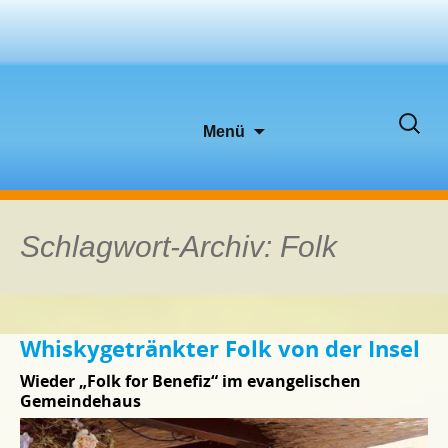
Zum
Suche
Menü
Inhalt
nach:
springen
Schlagwort-Archiv: Folk
Whiskygetränkter Folk von der Insel
Wieder „Folk for Benefiz“ im evangelischen
Gemeindehaus