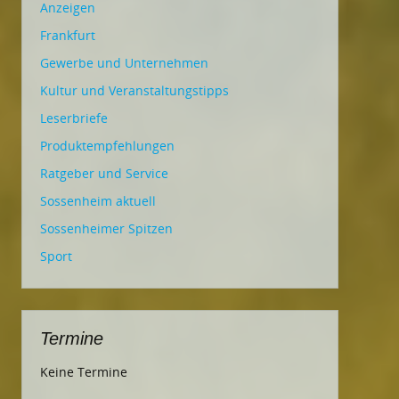
Anzeigen
Frankfurt
Gewerbe und Unternehmen
Kultur und Veranstaltungstipps
Leserbriefe
Produktempfehlungen
Ratgeber und Service
Sossenheim aktuell
Sossenheimer Spitzen
Sport
Termine
Keine Termine