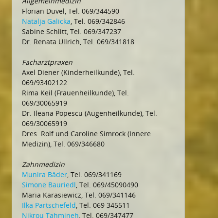
Allgemeinmedizin
Florian Düvel, Tel. 069/344590
Natalja Galicka
, Tel. 069/342846
Sabine Schlitt, Tel. 069/347237
Dr. Renata Ullrich, Tel. 069/341818
Facharztpraxen
Axel Diener (Kinderheilkunde), Tel.
069/93402122
Rima Keil (Frauenheilkunde), Tel.
069/30065919
Dr. Ileana Popescu (Augenheilkunde), Tel.
069/30065919
Dres. Rolf und Caroline Simrock (Innere
Medizin), Tel. 069/346680
Zahnmedizin
Munira Bäder
, Tel. 069/341169
Simone Bauriedl
, Tel. 069/45090490
Maria Karasiewicz, Tel. 069/341146
Ilka Partschefeld
, Tel. 069 345511
Nikrou Tahmineh
, Tel. 069/347477