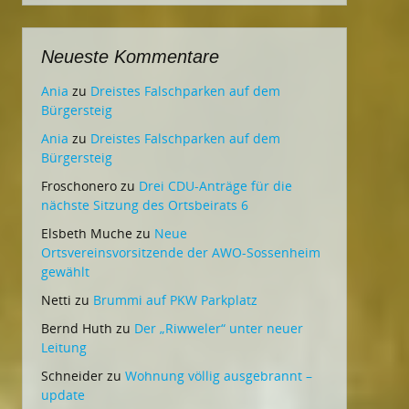
Neueste Kommentare
Ania
zu
Dreistes Falschparken auf dem
Bürgersteig
Ania
zu
Dreistes Falschparken auf dem
Bürgersteig
Froschonero
zu
Drei CDU-Anträge für die
nächste Sitzung des Ortsbeirats 6
Elsbeth Muche
zu
Neue
Ortsvereinsvorsitzende der AWO-Sossenheim
gewählt
Netti
zu
Brummi auf PKW Parkplatz
Bernd Huth
zu
Der „Riwweler“ unter neuer
Leitung
Schneider
zu
Wohnung völlig ausgebrannt –
update