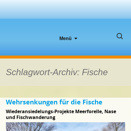
Zum
Suche
Menü
Inhalt
nach:
springen
Schlagwort-Archiv: Fische
Wehrsenkungen für die Fische
Wiederansiedelungs-Projekte Meerforelle, Nase
und Fischwanderung