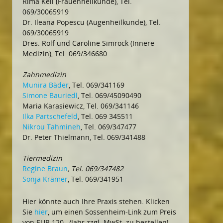
Rima Keil (Frauenheilkunde), Tel.
069/30065919
Dr. Ileana Popescu (Augenheilkunde), Tel.
069/30065919
Dres. Rolf und Caroline Simrock (Innere
Medizin), Tel. 069/346680
Zahnmedizin
Munira Bäder
, Tel. 069/341169
Simone Bauriedl
, Tel. 069/45090490
Maria Karasiewicz, Tel. 069/341146
Ilka Partschefeld
, Tel. 069 345511
Nikrou Tahmineh
, Tel. 069/347477
Dr. Peter Thielmann, Tel. 069/341488
Tiermedizin
Regine Braun
, Tel. 069/347482
Sonja Krämer
, Tel. 069/341951
Hier könnte auch Ihre Praxis stehen. Klicken
Sie
hier
, um einen Sossenheim-Link zum Preis
von EUR 120,–/Jahr zzgl. MwSt. zu bestellen!