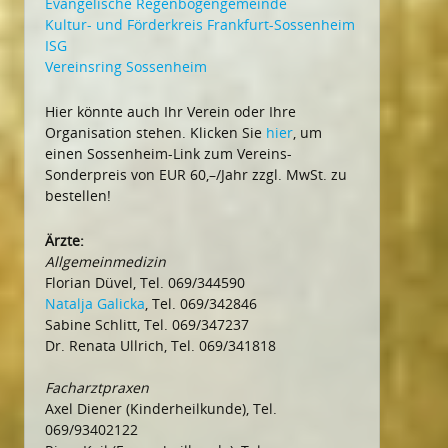
Evangelische Regenbogengemeinde
Kultur- und Förderkreis Frankfurt-Sossenheim
ISG
Vereinsring Sossenheim
Hier könnte auch Ihr Verein oder Ihre
Organisation stehen. Klicken Sie
hier
, um
einen Sossenheim-Link zum Vereins-
Sonderpreis von EUR 60,–/Jahr zzgl. MwSt. zu
bestellen!
Ärzte:
Allgemeinmedizin
Florian Düvel, Tel. 069/344590
Natalja Galicka
, Tel. 069/342846
Sabine Schlitt, Tel. 069/347237
Dr. Renata Ullrich, Tel. 069/341818
Facharztpraxen
Axel Diener (Kinderheilkunde), Tel.
069/93402122