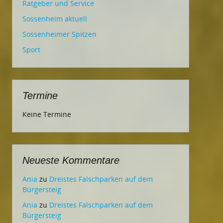
Ratgeber und Service
Sossenheim aktuell
Sossenheimer Spitzen
Sport
Termine
Keine Termine
Neueste Kommentare
Ania
zu
Dreistes Falschparken auf dem
Bürgersteig
Ania
zu
Dreistes Falschparken auf dem
Bürgersteig