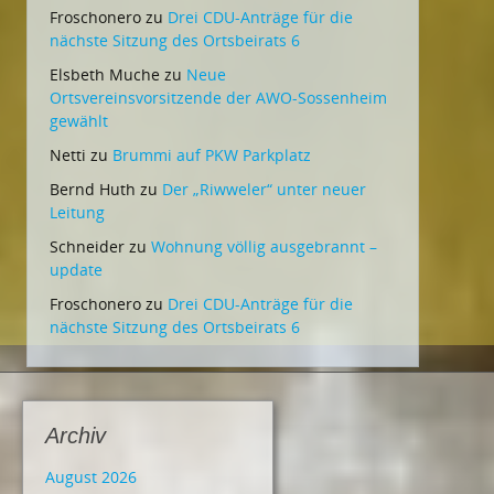
Froschonero
zu
Drei CDU-Anträge für die
nächste Sitzung des Ortsbeirats 6
Elsbeth Muche
zu
Neue
Ortsvereinsvorsitzende der AWO-Sossenheim
gewählt
Netti
zu
Brummi auf PKW Parkplatz
Bernd Huth
zu
Der „Riwweler“ unter neuer
Leitung
Schneider
zu
Wohnung völlig ausgebrannt –
update
Froschonero
zu
Drei CDU-Anträge für die
nächste Sitzung des Ortsbeirats 6
Archiv
August 2026