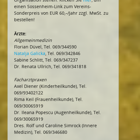
einen Sossenheim-Link zum Vereins-
Sonderpreis von EUR 60,–/Jahr zzgl. MwSt. zu
bestellen!
Ärzte:
Allgemeinmedizin
Florian Düvel, Tel. 069/344590
Natalja Galicka
, Tel. 069/342846
Sabine Schlitt, Tel. 069/347237
Dr. Renata Ullrich, Tel. 069/341818
Facharztpraxen
Axel Diener (Kinderheilkunde), Tel.
069/93402122
Rima Keil (Frauenheilkunde), Tel.
069/30065919
Dr. Ileana Popescu (Augenheilkunde), Tel.
069/30065919
Dres. Rolf und Caroline Simrock (Innere
Medizin), Tel. 069/346680