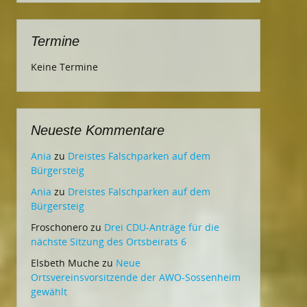
Termine
Keine Termine
Neueste Kommentare
Ania
zu
Dreistes Falschparken auf dem
Bürgersteig
Ania
zu
Dreistes Falschparken auf dem
Bürgersteig
Froschonero
zu
Drei CDU-Anträge für die
nächste Sitzung des Ortsbeirats 6
Elsbeth Muche
zu
Neue
Ortsvereinsvorsitzende der AWO-Sossenheim
gewählt