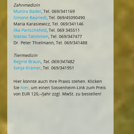
Zahnmedizin
Munira Bäder
, Tel. 069/341169
Simone Bauriedl
, Tel. 069/45090490
Maria Karasiewicz, Tel. 069/341146
Ilka Partschefeld
, Tel. 069 345511
Nikrou Tahmineh
, Tel. 069/347477
Dr. Peter Thielmann, Tel. 069/341488
Tiermedizin
Regine Braun
, Tel. 069/347482
Sonja Krämer
, Tel. 069/341951
Hier könnte auch Ihre Praxis stehen. Klicken
Sie
hier
, um einen Sossenheim-Link zum Preis
von EUR 120,–/Jahr zzgl. MwSt. zu bestellen!