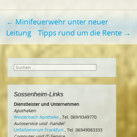
Beitragsnavigation
←
Minifeuerwehr unter neuer
Leitung
Tipps rund um die Rente
→
Suchen
nach:
Sossenheim-Links
Dienstleister und Unternehmen
Apotheken
Westerbach Apotheke
, Tel. 069/9349770
Autoservice und -handel
Unfallzentrum Frankfurt
, Tel. 06949083333
Computer und IT-Service