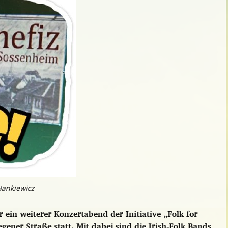
/Hankiewicz
ein weiterer Konzertabend der Initiative „Folk for
egener Straße statt. Mit dabei sind die Irish-Folk Bands