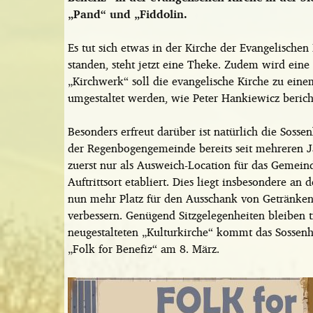
„Pand“ und „Fiddolin.
Es tut sich etwas in der Kirche der Evangelisc
standen, steht jetzt eine Theke. Zudem wird eine 
„Kirchwerk“ soll die evangelische Kirche zu einem
umgestaltet werden, wie Peter Hankiewicz berich
Besonders erfreut darüber ist natürlich die Sosse
der Regenbogengemeinde bereits seit mehreren Ja
zuerst nur als Ausweich-Location für das Gemeind
Auftrittsort etabliert. Dies liegt insbesondere 
nun mehr Platz für den Ausschank von Getränken 
verbessern. Genügend Sitzgelegenheiten bleiben 
neugestalteten „Kulturkirche“ kommt das Sosse
„Folk for Benefiz“ am 8. März.