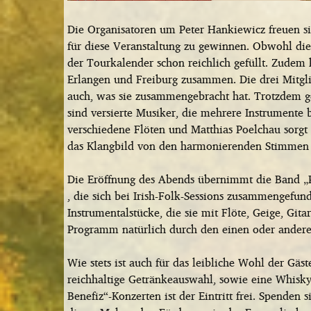
Die Organisatoren um Peter Hankiewicz freuen sic
für diese Veranstaltung zu gewinnen. Obwohl die
der Tourkalender schon reichlich gefüllt. Zudem
Erlangen und Freiburg zusammen. Die drei Mitglie
auch, was sie zusammengebracht hat. Trotzdem ges
sind versierte Musiker, die mehrere Instrumente b
verschiedene Flöten und Matthias Poelchau sorgt
das Klangbild von den harmonierenden Stimmen 
Die Eröffnung des Abends übernimmt die Band „P
, die sich bei Irish-Folk-Sessions zusammengefun
Instrumentalstücke, die sie mit Flöte, Geige, Gi
Programm natürlich durch den einen oder andere
Wie stets ist auch für das leibliche Wohl der Gäs
reichhaltige Getränkeauswahl, sowie eine Whiskyt
Benefiz“-Konzerten ist der Eintritt frei. Spenden