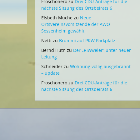
Froschonero
zu
Drei CDU-Anträge für die
nächste Sitzung des Ortsbeirats 6
Elsbeth Muche
zu
Neue
Ortsvereinsvorsitzende der AWO-
Sossenheim gewählt
Netti
zu
Brummi auf PKW Parkplatz
Bernd Huth
zu
Der „Riwweler“ unter neuer
Leitung
Schneider
zu
Wohnung völlig ausgebrannt
– update
Froschonero
zu
Drei CDU-Anträge für die
nächste Sitzung des Ortsbeirats 6