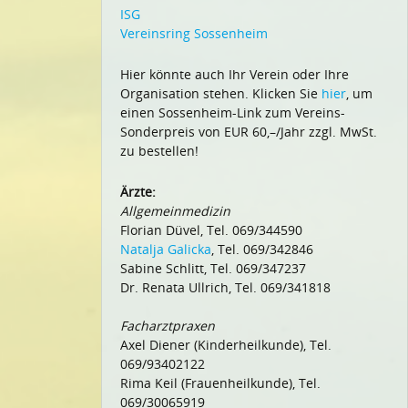
ISG
Vereinsring Sossenheim
Hier könnte auch Ihr Verein oder Ihre
Organisation stehen. Klicken Sie
hier
, um
einen Sossenheim-Link zum Vereins-
Sonderpreis von EUR 60,–/Jahr zzgl. MwSt.
zu bestellen!
Ärzte:
Allgemeinmedizin
Florian Düvel, Tel. 069/344590
Natalja Galicka
, Tel. 069/342846
Sabine Schlitt, Tel. 069/347237
Dr. Renata Ullrich, Tel. 069/341818
Facharztpraxen
Axel Diener (Kinderheilkunde), Tel.
069/93402122
Rima Keil (Frauenheilkunde), Tel.
069/30065919