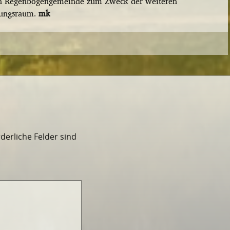
hen Regenbogengemeinde zum Zweck der weiteren
nungsraum.
mk
rderliche Felder sind