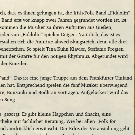
h, dass es ihnen gelungen ist, die Irish-Folk Band „Fiddolin“
 Band erst vor knapp zwei Jahren gegründet worden ist, ist
 kommen die Musiker zu ihren Auftritten aus Gießen,
der von „Fiddolin“ spielen Geigen. Natürlich, das ist es
talten sich die Auftritte abwechslungsreich, denn alle drei
eherrschen. So spielt Tina Kühn Klavier, Steffanie Fregien
 mit der Gitarre für den nötigen Rhythmus. Abgerundet wird
der Künstler.
and“. Das ist eine junge Truppe aus dem Frankfurter Umland
den hat. Entsprechend spielen die fünf Musiker überwiegend
tarre, Bouzouki und Bodhran vortragen. Aufgelockert wird das
n Song.
te gesorgt. Es gibt kleine Häppchen und Snacks, eine
heke mit fachlicher Beratung. Wie bei allen „Folk for
 sind ausdrücklich erwünscht. Der Erlös der Veranstaltung geht