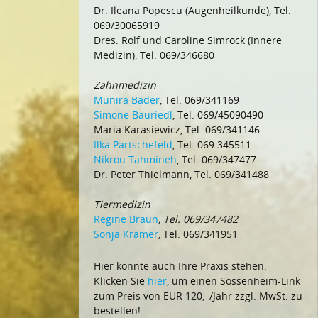
Dr. Ileana Popescu (Augenheilkunde), Tel.
069/30065919
Dres. Rolf und Caroline Simrock (Innere
Medizin), Tel. 069/346680
Zahnmedizin
Munira Bäder
, Tel. 069/341169
Simone Bauriedl
, Tel. 069/45090490
Maria Karasiewicz, Tel. 069/341146
Ilka Partschefeld
, Tel. 069 345511
Nikrou Tahmineh
, Tel. 069/347477
Dr. Peter Thielmann, Tel. 069/341488
Tiermedizin
Regine Braun
, Tel. 069/347482
Sonja Krämer
, Tel. 069/341951
Hier könnte auch Ihre Praxis stehen.
Klicken Sie
hier
, um einen Sossenheim-Link
zum Preis von EUR 120,–/Jahr zzgl. MwSt. zu
bestellen!