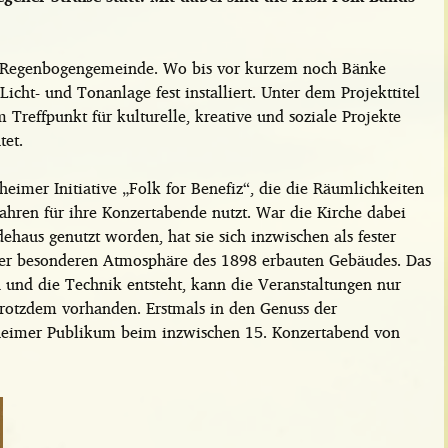
hen Regenbogengemeinde. Wo bis vor kurzem noch Bänke
Licht- und Tonanlage fest installiert. Unter dem
Projekttitel
 Treffpunkt für kulturelle, kreative und soziale Projekte
tet.
nheimer Initiative „Folk for Benefiz“, die die Räumlichkeiten
hren für ihre Konzertabende nutzt. War die Kirche dabei
ehaus genutzt worden, hat sie sich inzwischen als fester
an der besonderen Atmosphäre des 1898 erbauten Gebäudes. Das
und die Technik entsteht, kann die Veranstaltungen nur
trotzdem vorhanden. Erstmals in den Genuss der
nheimer Publikum beim inzwischen 15. Konzertabend von