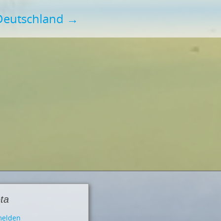
 Deutschland
→
ta
elden