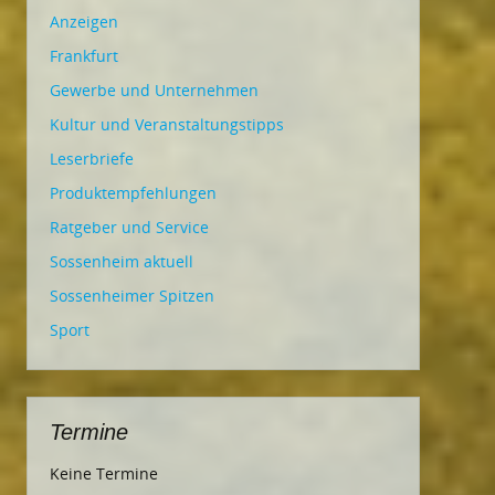
Anzeigen
Frankfurt
Gewerbe und Unternehmen
Kultur und Veranstaltungstipps
Leserbriefe
Produktempfehlungen
Ratgeber und Service
Sossenheim aktuell
Sossenheimer Spitzen
Sport
Termine
Keine Termine