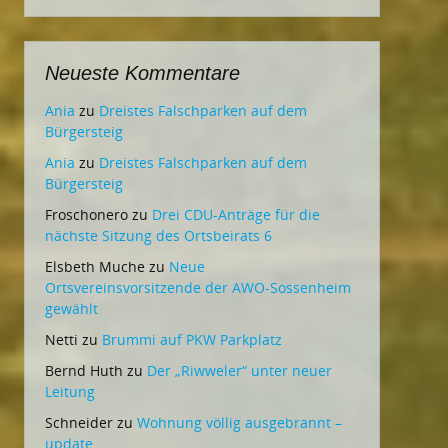
Neueste Kommentare
Ania
zu
Dreistes Falschparken auf dem
Bürgersteig
Ania
zu
Dreistes Falschparken auf dem
Bürgersteig
Froschonero
zu
Drei CDU-Anträge für die
nächste Sitzung des Ortsbeirats 6
Elsbeth Muche
zu
Neue
Ortsvereinsvorsitzende der AWO-Sossenheim
gewählt
Netti
zu
Brummi auf PKW Parkplatz
Bernd Huth
zu
Der „Riwweler“ unter neuer
Leitung
Schneider
zu
Wohnung völlig ausgebrannt –
update