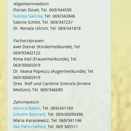
Allgemeinmedizin
Florian Düvel, Tel. 069/344590
Natalja Galicka
, Tel. 069/342846
Sabine Schlitt, Tel. 069/347237
Dr. Renata Ullrich, Tel. 069/341818
Facharztpraxen
Axel Diener (Kinderheilkunde), Tel.
069/93402122
Rima Keil (Frauenheilkunde), Tel.
069/30065919
Dr. Ileana Popescu (Augenheilkunde), Tel.
069/30065919
Dres. Rolf und Caroline Simrock (Innere
Medizin), Tel. 069/346680
Zahnmedizin
Munira Bäder
, Tel. 069/341169
Simone Bauriedl
, Tel. 069/45090490
Maria Karasiewicz, Tel. 069/341146
Ilka Partschefeld
, Tel. 069 345511