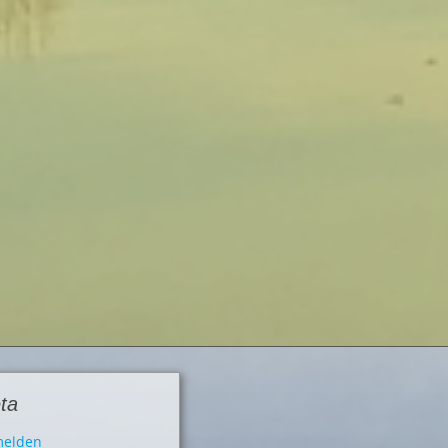
ta
elden