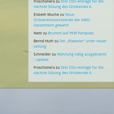
Froschonero
zu
Drei CDU-Anträge für die
nächste Sitzung des Ortsbeirats 6
Elsbeth Muche
zu
Neue
Ortsvereinsvorsitzende der AWO-
Sossenheim gewählt
Netti
zu
Brummi auf PKW Parkplatz
Bernd Huth
zu
Der „Riwweler“ unter neuer
Leitung
Schneider
zu
Wohnung völlig ausgebrannt
– update
Froschonero
zu
Drei CDU-Anträge für die
nächste Sitzung des Ortsbeirats 6