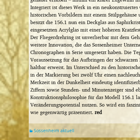
Integriert ist dieses Werk in ein neukonstruierte
historischen Vorbildern mit einem Stülpgehäuse
besitzt die 156.1 nun ein Deckglas aus Saphirkr
eingesetzten Acrylglas mit einer höheren Kratzfest
Der Fliegerdrehring ist unverlierbar mit dem Ge
weitere Innovation, die das Sossenheimer Untern
Chronographen in Serie umgesetzt haben. Die Teg
Voraussetzung für das Aufbringen der schwarzen H
haltbar erweist. Im Unterschied zu den historisc
in der Markierung bei zwölf Uhr einen nachleuch
Merkzeit in der Dunkelheit eindeutig identifizierb
Ziffern sowie Stunden- und Minutenzeiger sind eb
Konstruktionsphilosophie für das Modell 156.1 la
Veränderungspotential nutzen. So wird ein faszini
wie gegenwärtig präsentiert.
red
Sossenheim aktuell