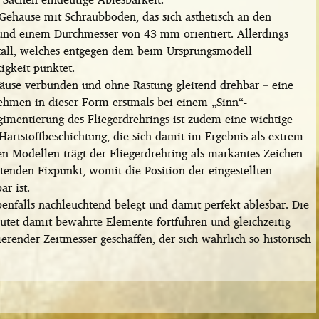
s Gehäuse mit Schraubboden, das sich ästhetisch an den
 und einem Durchmesser von 43 mm orientiert. Allerdings
istall, welches entgegen dem beim Ursprungsmodell
igkeit punktet.
häuse verbunden und ohne Rastung gleitend drehbar – eine
ehmen in dieser Form erstmals bei einem „Sinn“-
imentierung des Fliegerdrehrings ist zudem eine wichtige
artstoffbeschichtung, die sich damit im Ergebnis als extrem
hen Modellen trägt der Fliegerdrehring als markantes Zeichen
tenden Fixpunkt, womit die Position der eingestellten
ar ist.
enfalls nachleuchtend belegt und damit perfekt ablesbar. Die
utet damit bewährte Elemente fortführen und gleichzeitig
erender Zeitmesser geschaffen, der sich wahrlich so historisch