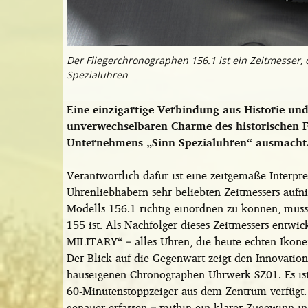
Der Fliegerchronographen 156.1 ist ein Zeitmesser, d
Spezialuhren
Eine einzigartige Verbindung aus Historie un
unverwechselbaren Charme des historischen F
Unternehmens „Sinn Spezialuhren“ ausmacht
Verantwortlich dafür ist eine zeitgemäße Interpre
Uhrenliebhabern sehr beliebten Zeitmessers aufni
Modells 156.1 richtig einordnen zu können, muss
155 ist. Als Nachfolger dieses Zeitmessers entwi
MILITARY“ – alles Uhren, die heute echten Ikone
Der Blick auf die Gegenwart zeigt den Innovation
hauseigenen Chronographen-Uhrwerk SZ01. Es ist 
60-Minutenstoppzeiger aus dem Zentrum verfügt. S
genauer erfassen – mithin ein klarer Zugewinn in