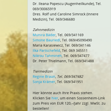
Dr. Ileana Popescu (Augenheilkunde), Tel.
069/30065919
Dres. Rolf und Caroline Simrock (Innere
Medizin), Tel. 069/346680
Zahnmedizin
Munira Bäder
, Tel. 069/341169
Simone Bauriedl
, Tel. 069/45090490
Maria Karasiewicz, Tel. 069/341146
Ilka Partschefeld
, Tel. 069 345511
Nikrou Tahmineh
, Tel. 069/347477
Dr. Peter Thielmann, Tel. 069/341488
Tiermedizin
Regine Braun
, Tel. 069/347482
Sonja Krämer
, Tel. 069/341951
Hier könnte auch Ihre Praxis stehen.
Klicken Sie
hier
, um einen Sossenheim-Link
zum Preis von EUR 120,–/Jahr zzgl. MwSt. zu
bestellen!