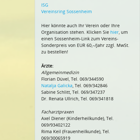
ISG
Vereinsring Sossenheim
Hier könnte auch Ihr Verein oder Ihre
Organisation stehen. Klicken Sie
hier
, um
einen Sossenheim-Link zum Vereins-
Sonderpreis von EUR 60,–/Jahr zzgl. MwSt.
zu bestellen!
Ärzte:
Allgemeinmedizin
Florian Düvel, Tel. 069/344590
Natalja Galicka
, Tel. 069/342846
Sabine Schlitt, Tel. 069/347237
Dr. Renata Ullrich, Tel. 069/341818
Facharztpraxen
Axel Diener (Kinderheilkunde), Tel.
069/93402122
Rima Keil (Frauenheilkunde), Tel.
069/30065919