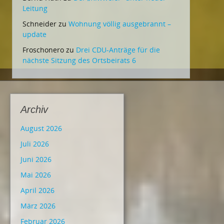
Leitung
Schneider
zu
Wohnung völlig ausgebrannt –
update
Froschonero
zu
Drei CDU-Anträge für die
nächste Sitzung des Ortsbeirats 6
Archiv
August 2026
Juli 2026
Juni 2026
Mai 2026
April 2026
März 2026
Februar 2026