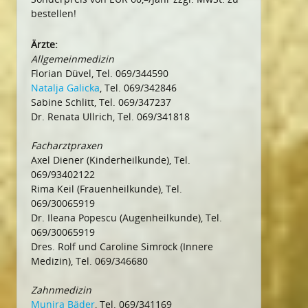
bestellen!
Ärzte:
Allgemeinmedizin
Florian Düvel, Tel. 069/344590
Natalja Galicka
, Tel. 069/342846
Sabine Schlitt, Tel. 069/347237
Dr. Renata Ullrich, Tel. 069/341818
Facharztpraxen
Axel Diener (Kinderheilkunde), Tel.
069/93402122
Rima Keil (Frauenheilkunde), Tel.
069/30065919
Dr. Ileana Popescu (Augenheilkunde), Tel.
069/30065919
Dres. Rolf und Caroline Simrock (Innere
Medizin), Tel. 069/346680
Zahnmedizin
Munira Bäder
, Tel. 069/341169