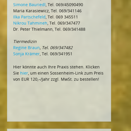
Simone Bauriedl
, Tel. 069/45090490
Maria Karasiewicz, Tel. 069/341146
Ilka Partschefeld
, Tel. 069 345511
Nikrou Tahmineh
, Tel. 069/347477
Dr. Peter Thielmann, Tel. 069/341488
Tiermedizin
Regine Braun
, Tel. 069/347482
Sonja Krämer
, Tel. 069/341951
Hier könnte auch Ihre Praxis stehen. Klicken
Sie
hier
, um einen Sossenheim-Link zum Preis
von EUR 120,–/Jahr zzgl. MwSt. zu bestellen!