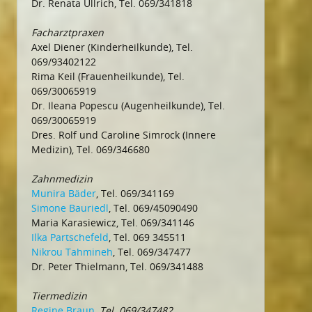
Dr. Renata Ullrich, Tel. 069/341818
Facharztpraxen
Axel Diener (Kinderheilkunde), Tel.
069/93402122
Rima Keil (Frauenheilkunde), Tel.
069/30065919
Dr. Ileana Popescu (Augenheilkunde), Tel.
069/30065919
Dres. Rolf und Caroline Simrock (Innere
Medizin), Tel. 069/346680
Zahnmedizin
Munira Bäder
, Tel. 069/341169
Simone Bauriedl
, Tel. 069/45090490
Maria Karasiewicz, Tel. 069/341146
Ilka Partschefeld
, Tel. 069 345511
Nikrou Tahmineh
, Tel. 069/347477
Dr. Peter Thielmann, Tel. 069/341488
Tiermedizin
Regine Braun
, Tel. 069/347482