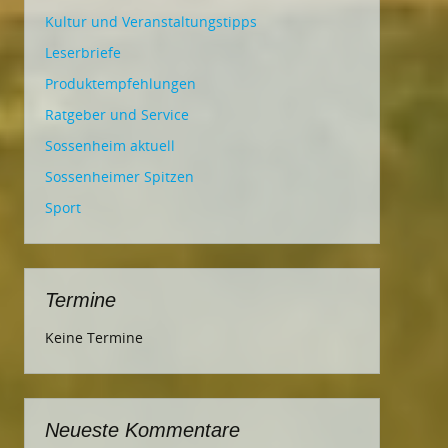
Kultur und Veranstaltungstipps
Leserbriefe
Produktempfehlungen
Ratgeber und Service
Sossenheim aktuell
Sossenheimer Spitzen
Sport
Termine
Keine Termine
Neueste Kommentare