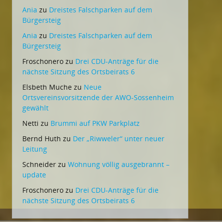
Ania
zu
Dreistes Falschparken auf dem
Bürgersteig
Ania
zu
Dreistes Falschparken auf dem
Bürgersteig
Froschonero
zu
Drei CDU-Anträge für die
nächste Sitzung des Ortsbeirats 6
Elsbeth Muche
zu
Neue
Ortsvereinsvorsitzende der AWO-Sossenheim
gewählt
Netti
zu
Brummi auf PKW Parkplatz
Bernd Huth
zu
Der „Riwweler“ unter neuer
Leitung
Schneider
zu
Wohnung völlig ausgebrannt –
update
Froschonero
zu
Drei CDU-Anträge für die
nächste Sitzung des Ortsbeirats 6