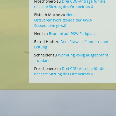
Froschonero
zu
Drei CDU-Anträge für die
nächste Sitzung des Ortsbeirats 6
Elsbeth Muche
zu
Neue
Ortsvereinsvorsitzende der AWO-
Sossenheim gewählt
Netti
zu
Brummi auf PKW Parkplatz
Bernd Huth
zu
Der „Riwweler“ unter neuer
Leitung
Schneider
zu
Wohnung völlig ausgebrannt
– update
Froschonero
zu
Drei CDU-Anträge für die
nächste Sitzung des Ortsbeirats 6