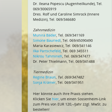
Dr. Ileana Popescu (Augenheilkunde), Tel.
069/30065919
Dres. Rolf und Caroline Simrock (Innere
Medizin), Tel. 069/346680
Zahnmedizin
Munira Bäder
, Tel. 069/341169
Simone Bauriedl
, Tel. 069/45090490
Maria Karasiewicz, Tel. 069/341146
Ilka Partschefeld
, Tel. 069 345511
Nikrou Tahmineh
, Tel. 069/347477
Dr. Peter Thielmann, Tel. 069/341488
Tiermedizin
Regine Braun
, Tel. 069/347482
Sonja Krämer
, Tel. 069/341951
Hier könnte auch Ihre Praxis stehen.
Klicken Sie
hier
, um einen Sossenheim-Link
zum Preis von EUR 120,–/Jahr zzgl. MwSt. zu
bestellen!