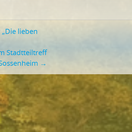
„Die lieben
 Stadtteiltreff
Sossenheim
→