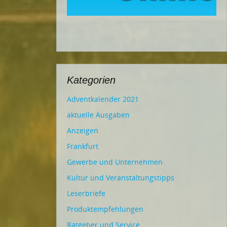
Kategorien
Adventkalender 2021
aktuelle Ausgaben
Anzeigen
Frankfurt
Gewerbe und Unternehmen
Kultur und Veranstaltungstipps
Leserbriefe
Produktempfehlungen
Ratgeber und Service