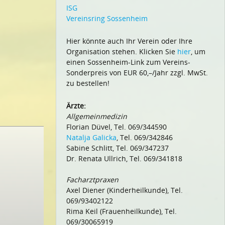
ISG
Vereinsring Sossenheim
Hier könnte auch Ihr Verein oder Ihre
Organisation stehen. Klicken Sie
hier
, um
einen Sossenheim-Link zum Vereins-
Sonderpreis von EUR 60,–/Jahr zzgl. MwSt.
zu bestellen!
Ärzte:
Allgemeinmedizin
Florian Düvel, Tel. 069/344590
Natalja Galicka
, Tel. 069/342846
Sabine Schlitt, Tel. 069/347237
Dr. Renata Ullrich, Tel. 069/341818
Facharztpraxen
Axel Diener (Kinderheilkunde), Tel.
069/93402122
Rima Keil (Frauenheilkunde), Tel.
069/30065919