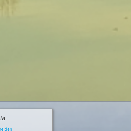
ta
elden