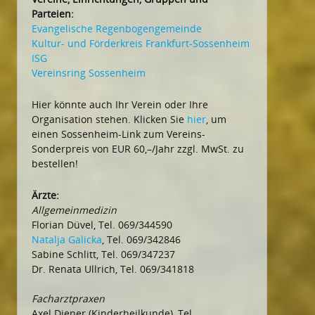
Parteien:
Evangelische Regenbogengemeinde
Kultur- und Förderkreis Frankfurt-Sossenheim
ISG
Vereinsring Sossenheim
Hier könnte auch Ihr Verein oder Ihre
Organisation stehen. Klicken Sie
hier
, um
einen Sossenheim-Link zum Vereins-
Sonderpreis von EUR 60,–/Jahr zzgl. MwSt. zu
bestellen!
Ärzte:
Allgemeinmedizin
Florian Düvel, Tel. 069/344590
Natalja Galicka
, Tel. 069/342846
Sabine Schlitt, Tel. 069/347237
Dr. Renata Ullrich, Tel. 069/341818
Facharztpraxen
Axel Diener (Kinderheilkunde), Tel.