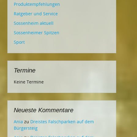
Produktempfehlungen
Ratgeber und Service
Sossenheim aktuell
Sossenheimer Spitzen
Sport
Termine
Keine Termine
Neueste Kommentare
Ania
zu
Dreistes Falschparken auf dem
Bürgersteig