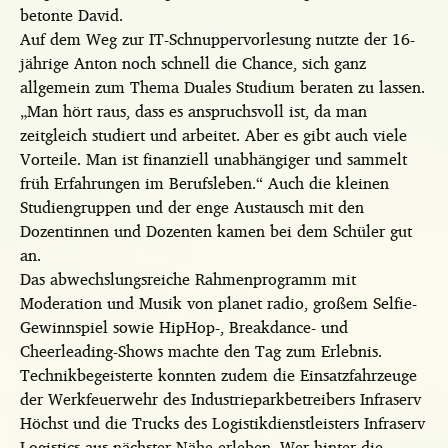
betonte David.
Auf dem Weg zur IT-Schnuppervorlesung nutzte der 16-
jährige Anton noch schnell die Chance, sich ganz
allgemein zum Thema Duales Studium beraten zu lassen.
„Man hört raus, dass es anspruchsvoll ist, da man
zeitgleich studiert und arbeitet. Aber es gibt auch viele
Vorteile. Man ist finanziell unabhängiger und sammelt
früh Erfahrungen im Berufsleben.“ Auch die kleinen
Studiengruppen und der enge Austausch mit den
Dozentinnen und Dozenten kamen bei dem Schüler gut
an.
Das abwechslungsreiche Rahmenprogramm mit
Moderation und Musik von planet radio, großem Selfie-
Gewinnspiel sowie HipHop-, Breakdance- und
Cheerleading-Shows machte den Tag zum Erlebnis.
Technikbegeisterte konnten zudem die Einsatzfahrzeuge
der Werkfeuerwehr des Industrieparkbetreibers Infraserv
Höchst und die Trucks des Logistikdienstleisters Infraserv
Logistics aus nächster Nähe erleben. Wer hinter die