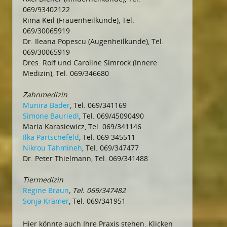
069/93402122
Rima Keil (Frauenheilkunde), Tel.
069/30065919
Dr. Ileana Popescu (Augenheilkunde), Tel.
069/30065919
Dres. Rolf und Caroline Simrock (Innere
Medizin), Tel. 069/346680
Zahnmedizin
Munira Bäder
, Tel. 069/341169
Simone Bauriedl
, Tel. 069/45090490
Maria Karasiewicz, Tel. 069/341146
Ilka Partschefeld
, Tel. 069 345511
Nikrou Tahmineh
, Tel. 069/347477
Dr. Peter Thielmann, Tel. 069/341488
Tiermedizin
Regine Braun
, Tel. 069/347482
Sonja Krämer
, Tel. 069/341951
Hier könnte auch Ihre Praxis stehen. Klicken