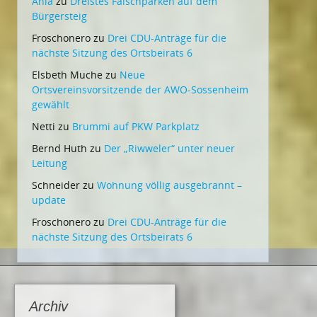
Ania
zu
Dreistes Falschparken auf dem
Bürgersteig
Froschonero
zu
Drei CDU-Anträge für die
nächste Sitzung des Ortsbeirats 6
Elsbeth Muche
zu
Neue
Ortsvereinsvorsitzende der AWO-Sossenheim
gewählt
Netti
zu
Brummi auf PKW Parkplatz
Bernd Huth
zu
Der „Riwweler“ unter neuer
Leitung
Schneider
zu
Wohnung völlig ausgebrannt –
update
Froschonero
zu
Drei CDU-Anträge für die
nächste Sitzung des Ortsbeirats 6
Archiv