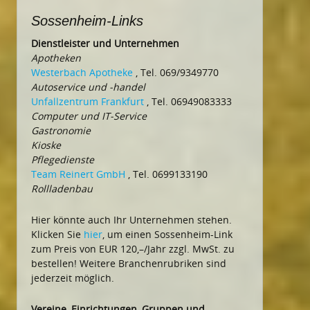
Sossenheim-Links
Dienstleister und Unternehmen
Apotheken
Westerbach Apotheke
, Tel. 069/9349770
Autoservice und -handel
Unfallzentrum Frankfurt
, Tel. 06949083333
Computer und IT-Service
Gastronomie
Kioske
Pflegedienste
Team Reinert GmbH
, Tel. 0699133190
Rollladenbau
Hier könnte auch Ihr Unternehmen stehen.
Klicken Sie
hier
, um einen Sossenheim-Link
zum Preis von EUR 120,–/Jahr zzgl. MwSt. zu
bestellen! Weitere Branchenrubriken sind
jederzeit möglich.
Vereine, Einrichtungen, Gruppen und