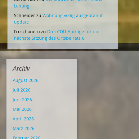
Leitung
Schneider
zu
Wohnung völlig ausgebrannt –
update
Froschonero
zu
Drei CDU-Anträge für die
nächste Sitzung des Ortsbeirats 6
Archiv
August 2026
Juli 2026
Juni 2026
Mai 2026
April 2026
März 2026
Februar 2026