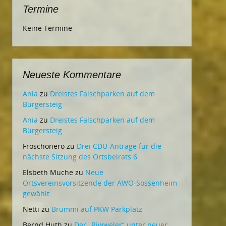
Termine
Keine Termine
Neueste Kommentare
Ania
zu
Dreistes Falschparken auf dem
Bürgersteig
Ania
zu
Dreistes Falschparken auf dem
Bürgersteig
Froschonero
zu
Drei CDU-Anträge für die
nächste Sitzung des Ortsbeirats 6
Elsbeth Muche
zu
Neue
Ortsvereinsvorsitzende der AWO-Sossenheim
gewählt
Netti
zu
Brummi auf PKW Parkplatz
Bernd Huth
zu
Der „Riwweler“ unter neuer