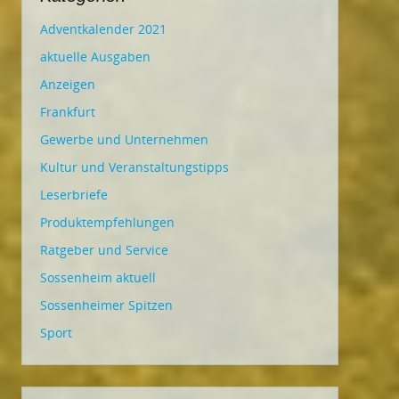
Adventkalender 2021
aktuelle Ausgaben
Anzeigen
Frankfurt
Gewerbe und Unternehmen
Kultur und Veranstaltungstipps
Leserbriefe
Produktempfehlungen
Ratgeber und Service
Sossenheim aktuell
Sossenheimer Spitzen
Sport