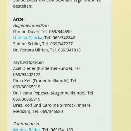
bestellen!
Ärzte:
Allgemeinmedizin
Florian Düvel, Tel. 069/344590
Natalja Galicka
, Tel. 069/342846
Sabine Schlitt, Tel. 069/347237
Dr. Renata Ullrich, Tel. 069/341818
Facharztpraxen
Axel Diener (Kinderheilkunde), Tel.
069/93402122
Rima Keil (Frauenheilkunde), Tel.
069/30065919
Dr. Ileana Popescu (Augenheilkunde), Tel.
069/30065919
Dres. Rolf und Caroline Simrock (Innere
Medizin), Tel. 069/346680
Zahnmedizin
Munira Bäder
, Tel. 069/341169