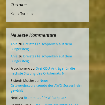
Termine
Keine Termine
Neueste Kommentare
Ania
zu
Dreistes Falschparken auf dem
Bürgersteig
Ania
zu
Dreistes Falschparken auf dem
Bürgersteig
Froschonero
zu
Drei CDU-Anträge für die
nächste Sitzung des Ortsbeirats 6
Elsbeth Muche
zu
Neue
Ortsvereinsvorsitzende der AWO-Sossenheim
gewählt
Netti
zu
Brummi auf PKW Parkplatz
Bernd Huth
zu
Der „Riwweler“ unter neuer