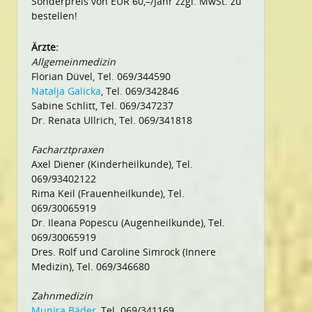
Sonderpreis von EUR 60,–/Jahr zzgl. MwSt. zu
bestellen!
Ärzte:
Allgemeinmedizin
Florian Düvel, Tel. 069/344590
Natalja Galicka
, Tel. 069/342846
Sabine Schlitt, Tel. 069/347237
Dr. Renata Ullrich, Tel. 069/341818
Facharztpraxen
Axel Diener (Kinderheilkunde), Tel.
069/93402122
Rima Keil (Frauenheilkunde), Tel.
069/30065919
Dr. Ileana Popescu (Augenheilkunde), Tel.
069/30065919
Dres. Rolf und Caroline Simrock (Innere
Medizin), Tel. 069/346680
Zahnmedizin
Munira Bäder
, Tel. 069/341169