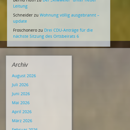
Leitung
Schneider
zu
Wohnung völlig ausgebrannt –
update
Froschonero
zu
Drei CDU-Anträge für die
nächste Sitzung des Ortsbeirats 6
Archiv
August 2026
Juli 2026
Juni 2026
Mai 2026
April 2026
März 2026
Februar 2026