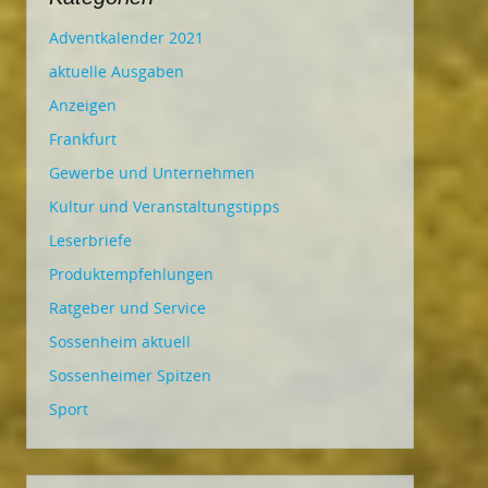
Adventkalender 2021
aktuelle Ausgaben
Anzeigen
Frankfurt
Gewerbe und Unternehmen
Kultur und Veranstaltungstipps
Leserbriefe
Produktempfehlungen
Ratgeber und Service
Sossenheim aktuell
Sossenheimer Spitzen
Sport