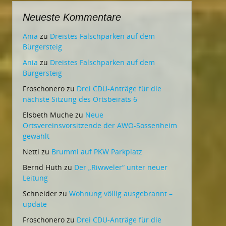
Neueste Kommentare
Ania
zu
Dreistes Falschparken auf dem
Bürgersteig
Ania
zu
Dreistes Falschparken auf dem
Bürgersteig
Froschonero
zu
Drei CDU-Anträge für die
nächste Sitzung des Ortsbeirats 6
Elsbeth Muche
zu
Neue
Ortsvereinsvorsitzende der AWO-Sossenheim
gewählt
Netti
zu
Brummi auf PKW Parkplatz
Bernd Huth
zu
Der „Riwweler“ unter neuer
Leitung
Schneider
zu
Wohnung völlig ausgebrannt –
update
Froschonero
zu
Drei CDU-Anträge für die