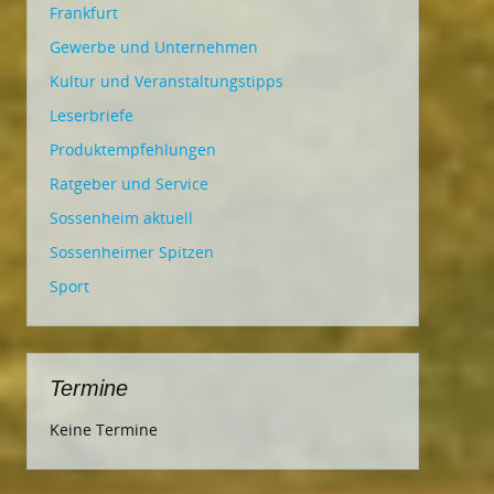
Frankfurt
Gewerbe und Unternehmen
Kultur und Veranstaltungstipps
Leserbriefe
Produktempfehlungen
Ratgeber und Service
Sossenheim aktuell
Sossenheimer Spitzen
Sport
Termine
Keine Termine