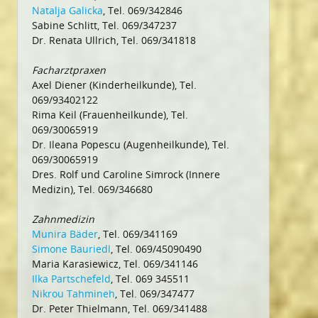
Natalja Galicka
, Tel. 069/342846
Sabine Schlitt, Tel. 069/347237
Dr. Renata Ullrich, Tel. 069/341818
Facharztpraxen
Axel Diener (Kinderheilkunde), Tel.
069/93402122
Rima Keil (Frauenheilkunde), Tel.
069/30065919
Dr. Ileana Popescu (Augenheilkunde), Tel.
069/30065919
Dres. Rolf und Caroline Simrock (Innere
Medizin), Tel. 069/346680
Zahnmedizin
Munira Bäder
, Tel. 069/341169
Simone Bauriedl
, Tel. 069/45090490
Maria Karasiewicz, Tel. 069/341146
Ilka Partschefeld
, Tel. 069 345511
Nikrou Tahmineh
, Tel. 069/347477
Dr. Peter Thielmann, Tel. 069/341488