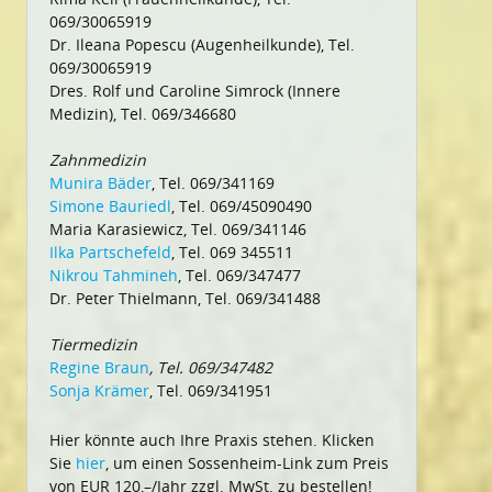
069/30065919
Dr. Ileana Popescu (Augenheilkunde), Tel.
069/30065919
Dres. Rolf und Caroline Simrock (Innere
Medizin), Tel. 069/346680
Zahnmedizin
Munira Bäder
, Tel. 069/341169
Simone Bauriedl
, Tel. 069/45090490
Maria Karasiewicz, Tel. 069/341146
Ilka Partschefeld
, Tel. 069 345511
Nikrou Tahmineh
, Tel. 069/347477
Dr. Peter Thielmann, Tel. 069/341488
Tiermedizin
Regine Braun
, Tel. 069/347482
Sonja Krämer
, Tel. 069/341951
Hier könnte auch Ihre Praxis stehen. Klicken
Sie
hier
, um einen Sossenheim-Link zum Preis
von EUR 120,–/Jahr zzgl. MwSt. zu bestellen!