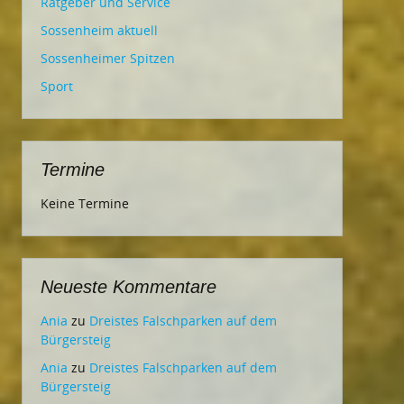
Ratgeber und Service
Sossenheim aktuell
Sossenheimer Spitzen
Sport
Termine
Keine Termine
Neueste Kommentare
Ania
zu
Dreistes Falschparken auf dem
Bürgersteig
Ania
zu
Dreistes Falschparken auf dem
Bürgersteig