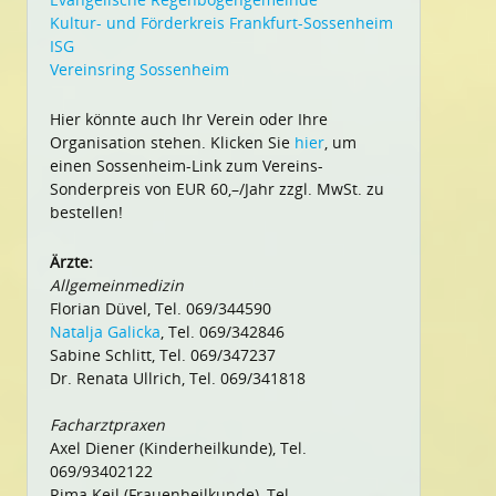
Kultur- und Förderkreis Frankfurt-Sossenheim
ISG
Vereinsring Sossenheim
Hier könnte auch Ihr Verein oder Ihre
Organisation stehen. Klicken Sie
hier
, um
einen Sossenheim-Link zum Vereins-
Sonderpreis von EUR 60,–/Jahr zzgl. MwSt. zu
bestellen!
Ärzte:
Allgemeinmedizin
Florian Düvel, Tel. 069/344590
Natalja Galicka
, Tel. 069/342846
Sabine Schlitt, Tel. 069/347237
Dr. Renata Ullrich, Tel. 069/341818
Facharztpraxen
Axel Diener (Kinderheilkunde), Tel.
069/93402122
Rima Keil (Frauenheilkunde), Tel.