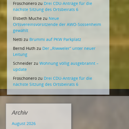
Froschonero
zu
Drei CDU-Anträge für die
nächste Sitzung des Ortsbeirats 6
Elsbeth Muche
zu
Neue
Ortsvereinsvorsitzende der AWO-Sossenheim
gewählt
Netti
zu
Brummi auf PKW Parkplatz
Bernd Huth
zu
Der „Riwweler“ unter neuer
Leitung
Schneider
zu
Wohnung völlig ausgebrannt –
update
Froschonero
zu
Drei CDU-Anträge für die
nächste Sitzung des Ortsbeirats 6
Archiv
August 2026