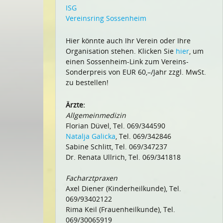
ISG
Vereinsring Sossenheim
Hier könnte auch Ihr Verein oder Ihre
Organisation stehen. Klicken Sie
hier
, um
einen Sossenheim-Link zum Vereins-
Sonderpreis von EUR 60,–/Jahr zzgl. MwSt.
zu bestellen!
Ärzte:
Allgemeinmedizin
Florian Düvel, Tel. 069/344590
Natalja Galicka
, Tel. 069/342846
Sabine Schlitt, Tel. 069/347237
Dr. Renata Ullrich, Tel. 069/341818
Facharztpraxen
Axel Diener (Kinderheilkunde), Tel.
069/93402122
Rima Keil (Frauenheilkunde), Tel.
069/30065919