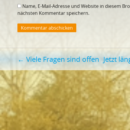
Name, E-Mail-Adresse und Website in diesem Br
nächsten Kommentar speichern.
Beitragsnavigation
←
Viele Fragen sind offen
Jetzt lä