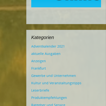
Kategorien
Adventkalender 2021
aktuelle Ausgaben
Anzeigen
Frankfurt
Gewerbe und Unternehmen
Kultur und Veranstaltungstipps
Leserbriefe
Produktempfehlungen
Ratgeber und Service