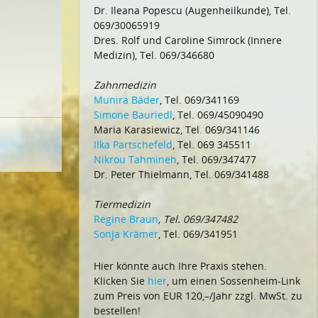
Dr. Ileana Popescu (Augenheilkunde), Tel.
069/30065919
Dres. Rolf und Caroline Simrock (Innere
Medizin), Tel. 069/346680
Zahnmedizin
Munira Bäder
, Tel. 069/341169
Simone Bauriedl
, Tel. 069/45090490
Maria Karasiewicz, Tel. 069/341146
Ilka Partschefeld
, Tel. 069 345511
Nikrou Tahmineh
, Tel. 069/347477
Dr. Peter Thielmann, Tel. 069/341488
Tiermedizin
Regine Braun
, Tel. 069/347482
Sonja Krämer
, Tel. 069/341951
Hier könnte auch Ihre Praxis stehen.
Klicken Sie
hier
, um einen Sossenheim-Link
zum Preis von EUR 120,–/Jahr zzgl. MwSt. zu
bestellen!