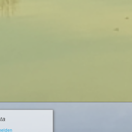
ta
elden