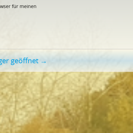
owser für meinen
nger geöffnet
→