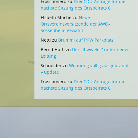
Froschonero
zu
Drei CDU-Anträge für die
nächste Sitzung des Ortsbeirats 6
Elsbeth Muche
zu
Neue
Ortsvereinsvorsitzende der AWO-
Sossenheim gewählt
Netti
zu
Brummi auf PKW Parkplatz
Bernd Huth
zu
Der „Riwweler“ unter neuer
Leitung
Schneider
zu
Wohnung völlig ausgebrannt
– update
Froschonero
zu
Drei CDU-Anträge für die
nächste Sitzung des Ortsbeirats 6