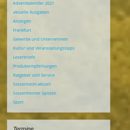
Adventkalender 2021
aktuelle Ausgaben
Anzeigen
Frankfurt
Gewerbe und Unternehmen
Kultur und Veranstaltungstipps
Leserbriefe
Produktempfehlungen
Ratgeber und Service
Sossenheim aktuell
Sossenheimer Spitzen
Sport
Termine