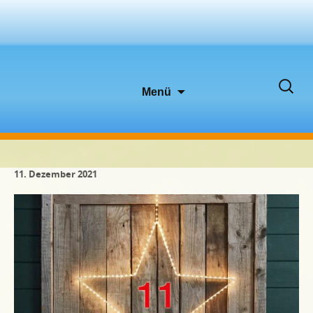
Zum
Suche
Menü
Inhalt
nach:
springen
11. Dezember 2021