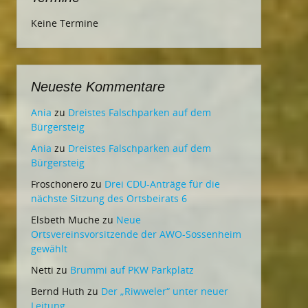
Keine Termine
Neueste Kommentare
Ania
zu
Dreistes Falschparken auf dem
Bürgersteig
Ania
zu
Dreistes Falschparken auf dem
Bürgersteig
Froschonero
zu
Drei CDU-Anträge für die
nächste Sitzung des Ortsbeirats 6
Elsbeth Muche
zu
Neue
Ortsvereinsvorsitzende der AWO-Sossenheim
gewählt
Netti
zu
Brummi auf PKW Parkplatz
Bernd Huth
zu
Der „Riwweler“ unter neuer
Leitung