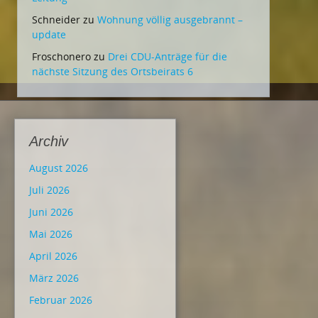
Schneider
zu
Wohnung völlig ausgebrannt –
update
Froschonero
zu
Drei CDU-Anträge für die
nächste Sitzung des Ortsbeirats 6
Archiv
August 2026
Juli 2026
Juni 2026
Mai 2026
April 2026
März 2026
Februar 2026