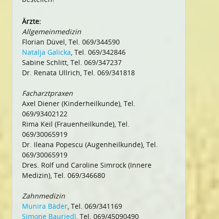
Ärzte:
Allgemeinmedizin
Florian Düvel, Tel. 069/344590
Natalja Galicka
, Tel. 069/342846
Sabine Schlitt, Tel. 069/347237
Dr. Renata Ullrich, Tel. 069/341818
Facharztpraxen
Axel Diener (Kinderheilkunde), Tel.
069/93402122
Rima Keil (Frauenheilkunde), Tel.
069/30065919
Dr. Ileana Popescu (Augenheilkunde), Tel.
069/30065919
Dres. Rolf und Caroline Simrock (Innere
Medizin), Tel. 069/346680
Zahnmedizin
Munira Bäder
, Tel. 069/341169
Simone Bauriedl
, Tel. 069/45090490