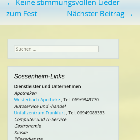
Beitragsnavigation
←
Keine stimmungsvollen Lieder
zum Fest
Nächster Beitrag
→
Suchen
nach:
Sossenheim-Links
Dienstleister und Unternehmen
Apotheken
Westerbach Apotheke
, Tel. 069/9349770
Autoservice und -handel
Unfallzentrum Frankfurt
, Tel. 06949083333
Computer und IT-Service
Gastronomie
Kioske
Pflegedienste