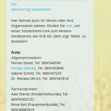
ISG
Vereinsring Sossenheim
Hier könnte auch Ihr Verein oder Ihre
Organisation stehen. Klicken Sie
hier
, um
einen Sossenheim-Link zum Vereins-
Sonderpreis von EUR 60,–/Jahr zzgl. MwSt. zu
bestellen!
Ärzte:
Allgemeinmedizin
Florian Düvel, Tel. 069/344590
Natalja Galicka
, Tel. 069/342846
Sabine Schlitt, Tel. 069/347237
Dr. Renata Ullrich, Tel. 069/341818
Facharztpraxen
Axel Diener (Kinderheilkunde), Tel.
069/93402122
Rima Keil (Frauenheilkunde), Tel.
069/30065919