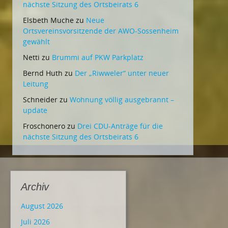
nächste Sitzung des Ortsbeirats 6
Elsbeth Muche
zu
Neue
Ortsvereinsvorsitzende der AWO-Sossenheim
gewählt
Netti
zu
Brummi auf PKW Parkplatz
Bernd Huth
zu
Der „Riwweler“ unter neuer
Leitung
Schneider
zu
Wohnung völlig ausgebrannt –
update
Froschonero
zu
Drei CDU-Anträge für die
nächste Sitzung des Ortsbeirats 6
Archiv
August 2026
Juli 2026