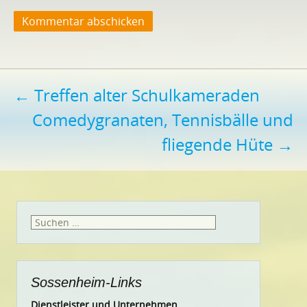
Beitragsnavigation
←
Treffen alter Schulkameraden
Comedygranaten, Tennisbälle und
fliegende Hüte
→
Suchen
nach:
Sossenheim-Links
Dienstleister und Unternehmen