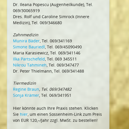
Dr. Ileana Popescu (Augenheilkunde), Tel.
069/30065919
Dres. Rolf und Caroline Simrock (Innere
Medizin), Tel. 069/346680
Zahnmedizin
Munira Bäder
, Tel. 069/341169
Simone Bauriedl
, Tel. 069/45090490
Maria Karasiewicz, Tel. 069/341146
Ilka Partschefeld
, Tel. 069 345511
Nikrou Tahmineh
, Tel. 069/347477
Dr. Peter Thielmann, Tel. 069/341488
Tiermedizin
Regine Braun
, Tel. 069/347482
Sonja Krämer
, Tel. 069/341951
Hier könnte auch Ihre Praxis stehen. Klicken
Sie
hier
, um einen Sossenheim-Link zum Preis
von EUR 120,–/Jahr zzgl. MwSt. zu bestellen!