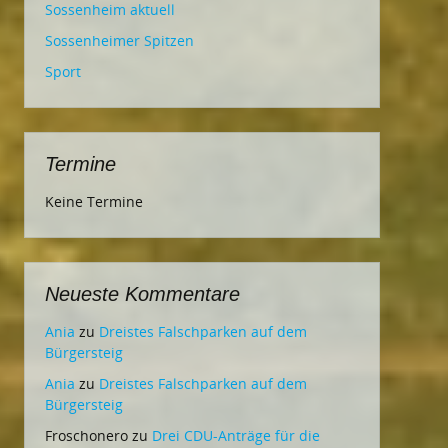
Sossenheim aktuell
Sossenheimer Spitzen
Sport
Termine
Keine Termine
Neueste Kommentare
Ania
zu
Dreistes Falschparken auf dem
Bürgersteig
Ania
zu
Dreistes Falschparken auf dem
Bürgersteig
Froschonero
zu
Drei CDU-Anträge für die