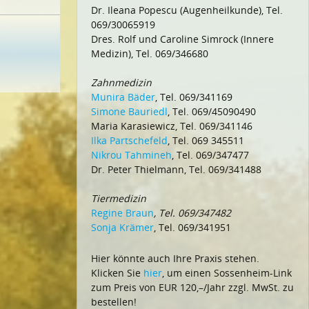
Dr. Ileana Popescu (Augenheilkunde), Tel.
069/30065919
Dres. Rolf und Caroline Simrock (Innere
Medizin), Tel. 069/346680
Zahnmedizin
Munira Bäder
, Tel. 069/341169
Simone Bauriedl
, Tel. 069/45090490
Maria Karasiewicz, Tel. 069/341146
Ilka Partschefeld
, Tel. 069 345511
Nikrou Tahmineh
, Tel. 069/347477
Dr. Peter Thielmann, Tel. 069/341488
Tiermedizin
Regine Braun
, Tel. 069/347482
Sonja Krämer
, Tel. 069/341951
Hier könnte auch Ihre Praxis stehen.
Klicken Sie
hier
, um einen Sossenheim-Link
zum Preis von EUR 120,–/Jahr zzgl. MwSt. zu
bestellen!