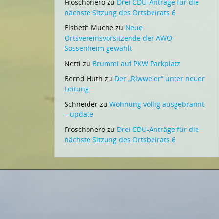
Froschonero
zu
Drei CDU-Anträge für die
nächste Sitzung des Ortsbeirats 6
Elsbeth Muche
zu
Neue
Ortsvereinsvorsitzende der AWO-
Sossenheim gewählt
Netti
zu
Brummi auf PKW Parkplatz
Bernd Huth
zu
Der „Riwweler“ unter neuer
Leitung
Schneider
zu
Wohnung völlig ausgebrannt
– update
Froschonero
zu
Drei CDU-Anträge für die
nächste Sitzung des Ortsbeirats 6