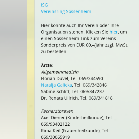
ISG
Vereinsring Sossenheim
Hier könnte auch Ihr Verein oder Ihre
Organisation stehen. Klicken Sie
hier
, um
einen Sossenheim-Link zum Vereins-
Sonderpreis von EUR 60,–/Jahr zzgl. MwSt.
zu bestellen!
Ärzte:
Allgemeinmedizin
Florian Düvel, Tel. 069/344590
Natalja Galicka
, Tel. 069/342846
Sabine Schlitt, Tel. 069/347237
Dr. Renata Ullrich, Tel. 069/341818
Facharztpraxen
Axel Diener (Kinderheilkunde), Tel.
069/93402122
Rima Keil (Frauenheilkunde), Tel.
069/30065919