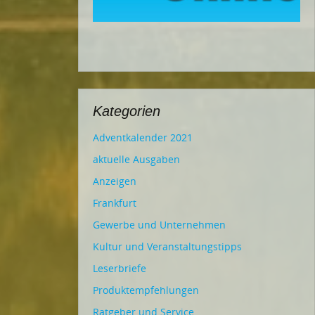
Kategorien
Adventkalender 2021
aktuelle Ausgaben
Anzeigen
Frankfurt
Gewerbe und Unternehmen
Kultur und Veranstaltungstipps
Leserbriefe
Produktempfehlungen
Ratgeber und Service