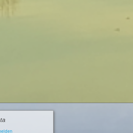
ta
elden