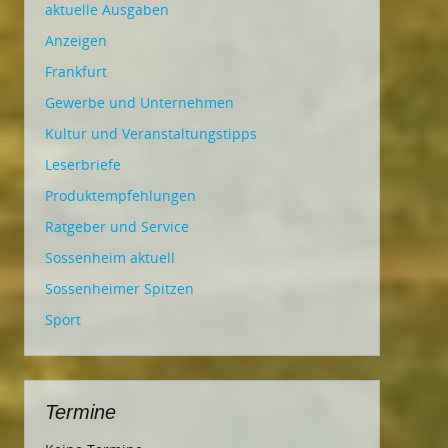
aktuelle Ausgaben
Anzeigen
Frankfurt
Gewerbe und Unternehmen
Kultur und Veranstaltungstipps
Leserbriefe
Produktempfehlungen
Ratgeber und Service
Sossenheim aktuell
Sossenheimer Spitzen
Sport
Termine