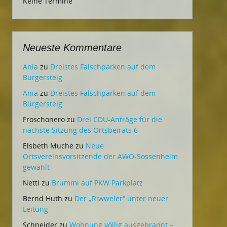
Keine Termine
Neueste Kommentare
Ania
zu
Dreistes Falschparken auf dem
Bürgersteig
Ania
zu
Dreistes Falschparken auf dem
Bürgersteig
Froschonero
zu
Drei CDU-Anträge für die
nächste Sitzung des Ortsbeirats 6
Elsbeth Muche
zu
Neue
Ortsvereinsvorsitzende der AWO-Sossenheim
gewählt
Netti
zu
Brummi auf PKW Parkplatz
Bernd Huth
zu
Der „Riwweler“ unter neuer
Leitung
Schneider
zu
Wohnung völlig ausgebrannt –