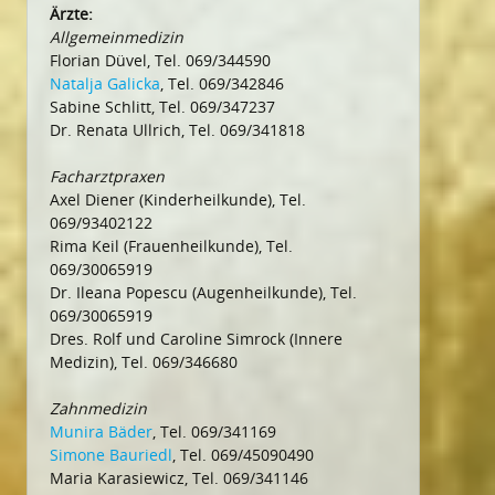
Ärzte:
Allgemeinmedizin
Florian Düvel, Tel. 069/344590
Natalja Galicka
, Tel. 069/342846
Sabine Schlitt, Tel. 069/347237
Dr. Renata Ullrich, Tel. 069/341818
Facharztpraxen
Axel Diener (Kinderheilkunde), Tel.
069/93402122
Rima Keil (Frauenheilkunde), Tel.
069/30065919
Dr. Ileana Popescu (Augenheilkunde), Tel.
069/30065919
Dres. Rolf und Caroline Simrock (Innere
Medizin), Tel. 069/346680
Zahnmedizin
Munira Bäder
, Tel. 069/341169
Simone Bauriedl
, Tel. 069/45090490
Maria Karasiewicz, Tel. 069/341146