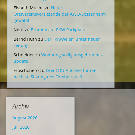
Elsbeth Muche
zu
Neue
Ortsvereinsvorsitzende der AWO-Sossenheim
gewählt
Netti
zu
Brummi auf PKW Parkplatz
Bernd Huth
zu
Der „Riwweler“ unter neuer
Leitung
Schneider
zu
Wohnung völlig ausgebrannt –
update
Froschonero
zu
Drei CDU-Anträge für die
nächste Sitzung des Ortsbeirats 6
Archiv
August 2026
Juli 2026