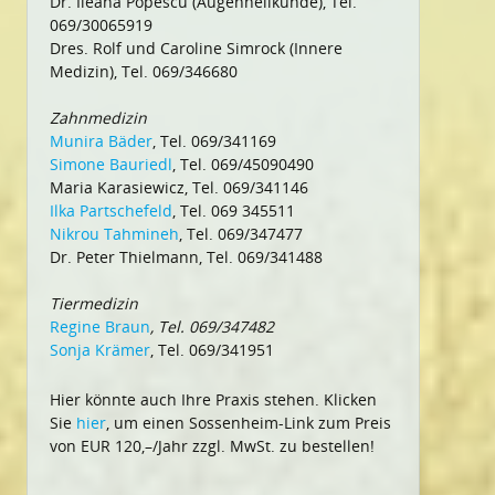
Dr. Ileana Popescu (Augenheilkunde), Tel.
069/30065919
Dres. Rolf und Caroline Simrock (Innere
Medizin), Tel. 069/346680
Zahnmedizin
Munira Bäder
, Tel. 069/341169
Simone Bauriedl
, Tel. 069/45090490
Maria Karasiewicz, Tel. 069/341146
Ilka Partschefeld
, Tel. 069 345511
Nikrou Tahmineh
, Tel. 069/347477
Dr. Peter Thielmann, Tel. 069/341488
Tiermedizin
Regine Braun
, Tel. 069/347482
Sonja Krämer
, Tel. 069/341951
Hier könnte auch Ihre Praxis stehen. Klicken
Sie
hier
, um einen Sossenheim-Link zum Preis
von EUR 120,–/Jahr zzgl. MwSt. zu bestellen!