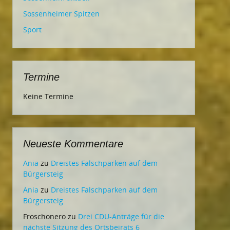
Sossenheimer Spitzen
Sport
Termine
Keine Termine
Neueste Kommentare
Ania
zu
Dreistes Falschparken auf dem
Bürgersteig
Ania
zu
Dreistes Falschparken auf dem
Bürgersteig
Froschonero
zu
Drei CDU-Anträge für die
nächste Sitzung des Ortsbeirats 6