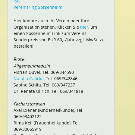
ISG
Vereinsring Sossenheim
Hier könnte auch Ihr Verein oder Ihre
Organisation stehen. Klicken Sie
hier
, um
einen Sossenheim-Link zum Vereins-
Sonderpreis von EUR 60,–/Jahr zzgl. MwSt. zu
bestellen!
Ärzte:
Allgemeinmedizin
Florian Düvel, Tel. 069/344590
Natalja Galicka
, Tel. 069/342846
Sabine Schlitt, Tel. 069/347237
Dr. Renata Ullrich, Tel. 069/341818
Facharztpraxen
Axel Diener (Kinderheilkunde), Tel.
069/93402122
Rima Keil (Frauenheilkunde), Tel.
069/30065919