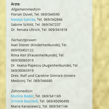
Ärzte:
Allgemeinmedizin
Florian Düvel, Tel. 069/344590
Natalja Galicka
, Tel. 069/342846
Sabine Schlitt, Tel. 069/347237
Dr. Renata Ullrich, Tel. 069/341818
Facharztpraxen
Axel Diener (Kinderheilkunde), Tel.
069/93402122
Rima Keil (Frauenheilkunde), Tel.
069/30065919
Dr. Ileana Popescu (Augenheilkunde), Tel.
069/30065919
Dres. Rolf und Caroline Simrock (Innere
Medizin), Tel. 069/346680
Zahnmedizin
Munira Bäder
, Tel. 069/341169
Simone Bauriedl
, Tel. 069/45090490
Maria Karasiewicz, Tel. 069/341146