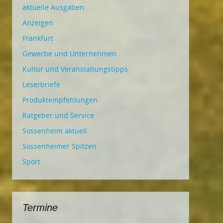
aktuelle Ausgaben
Anzeigen
Frankfurt
Gewerbe und Unternehmen
Kultur und Veranstaltungstipps
Leserbriefe
Produktempfehlungen
Ratgeber und Service
Sossenheim aktuell
Sossenheimer Spitzen
Sport
Termine