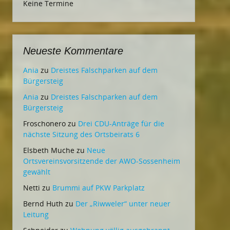
Keine Termine
Neueste Kommentare
Ania
zu
Dreistes Falschparken auf dem
Bürgersteig
Ania
zu
Dreistes Falschparken auf dem
Bürgersteig
Froschonero
zu
Drei CDU-Anträge für die
nächste Sitzung des Ortsbeirats 6
Elsbeth Muche
zu
Neue
Ortsvereinsvorsitzende der AWO-Sossenheim
gewählt
Netti
zu
Brummi auf PKW Parkplatz
Bernd Huth
zu
Der „Riwweler“ unter neuer
Leitung