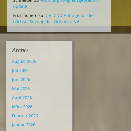
Schneider
zu
Wohnung völlig ausgebrannt –
update
Froschonero
zu
Drei CDU-Anträge für die
nächste Sitzung des Ortsbeirats 6
Archiv
August 2026
Juli 2026
Juni 2026
Mai 2026
April 2026
März 2026
Februar 2026
Januar 2026