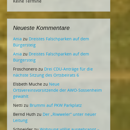
Keine Termine
Neueste Kommentare
Ania
zu
Dreistes Falschparken auf dem
Bürgersteig
Ania
zu
Dreistes Falschparken auf dem
Bürgersteig
Froschonero
zu
Drei CDU-Anträge für die
nächste Sitzung des Ortsbeirats 6
Elsbeth Muche
zu
Neue
Ortsvereinsvorsitzende der AWO-Sossenheim
gewählt
Netti
zu
Brummi auf PKW Parkplatz
Bernd Huth
zu
Der „Riwweler“ unter neuer
Leitung
Schneider
zu
Wohnung völlig ausgebrannt –