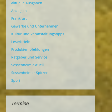
aktuelle Ausgaben
Anzeigen
Frankfurt
Gewerbe und Unternehmen
Kultur und Veranstaltungstipps
Leserbriefe
Produktempfehlungen
Ratgeber und Service
Sossenheim aktuell
Sossenheimer Spitzen
Sport
Termine