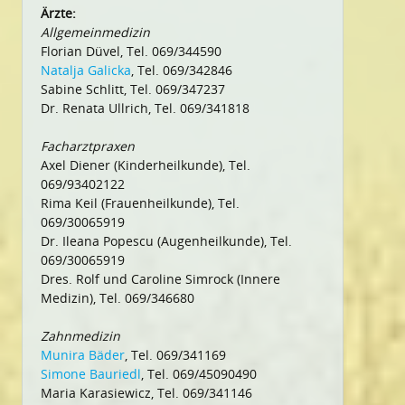
Ärzte:
Allgemeinmedizin
Florian Düvel, Tel. 069/344590
Natalja Galicka
, Tel. 069/342846
Sabine Schlitt, Tel. 069/347237
Dr. Renata Ullrich, Tel. 069/341818
Facharztpraxen
Axel Diener (Kinderheilkunde), Tel.
069/93402122
Rima Keil (Frauenheilkunde), Tel.
069/30065919
Dr. Ileana Popescu (Augenheilkunde), Tel.
069/30065919
Dres. Rolf und Caroline Simrock (Innere
Medizin), Tel. 069/346680
Zahnmedizin
Munira Bäder
, Tel. 069/341169
Simone Bauriedl
, Tel. 069/45090490
Maria Karasiewicz, Tel. 069/341146