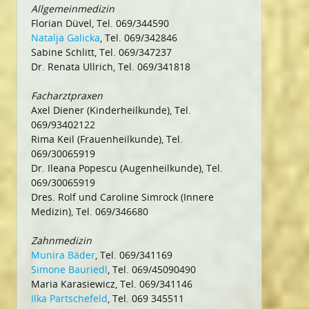
Allgemeinmedizin
Florian Düvel, Tel. 069/344590
Natalja Galicka
, Tel. 069/342846
Sabine Schlitt, Tel. 069/347237
Dr. Renata Ullrich, Tel. 069/341818
Facharztpraxen
Axel Diener (Kinderheilkunde), Tel.
069/93402122
Rima Keil (Frauenheilkunde), Tel.
069/30065919
Dr. Ileana Popescu (Augenheilkunde), Tel.
069/30065919
Dres. Rolf und Caroline Simrock (Innere
Medizin), Tel. 069/346680
Zahnmedizin
Munira Bäder
, Tel. 069/341169
Simone Bauriedl
, Tel. 069/45090490
Maria Karasiewicz, Tel. 069/341146
Ilka Partschefeld
, Tel. 069 345511