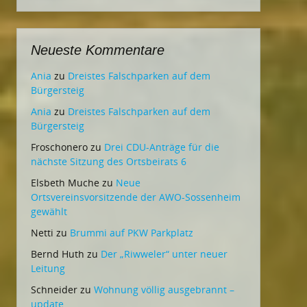
Neueste Kommentare
Ania
zu
Dreistes Falschparken auf dem
Bürgersteig
Ania
zu
Dreistes Falschparken auf dem
Bürgersteig
Froschonero
zu
Drei CDU-Anträge für die
nächste Sitzung des Ortsbeirats 6
Elsbeth Muche
zu
Neue
Ortsvereinsvorsitzende der AWO-Sossenheim
gewählt
Netti
zu
Brummi auf PKW Parkplatz
Bernd Huth
zu
Der „Riwweler“ unter neuer
Leitung
Schneider
zu
Wohnung völlig ausgebrannt –
update