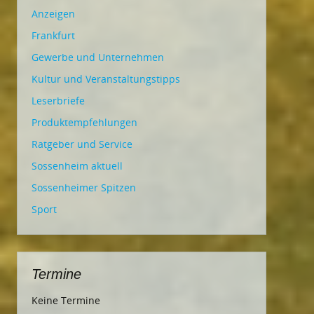
Anzeigen
Frankfurt
Gewerbe und Unternehmen
Kultur und Veranstaltungstipps
Leserbriefe
Produktempfehlungen
Ratgeber und Service
Sossenheim aktuell
Sossenheimer Spitzen
Sport
Termine
Keine Termine