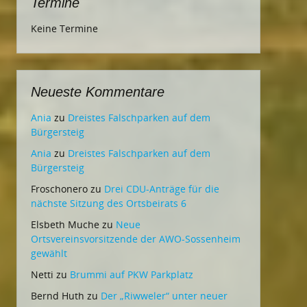
Termine
Keine Termine
Neueste Kommentare
Ania
zu
Dreistes Falschparken auf dem
Bürgersteig
Ania
zu
Dreistes Falschparken auf dem
Bürgersteig
Froschonero
zu
Drei CDU-Anträge für die
nächste Sitzung des Ortsbeirats 6
Elsbeth Muche
zu
Neue
Ortsvereinsvorsitzende der AWO-Sossenheim
gewählt
Netti
zu
Brummi auf PKW Parkplatz
Bernd Huth
zu
Der „Riwweler“ unter neuer