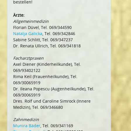
bestellen!
Ärzte:
Allgemeinmedizin
Florian Düvel, Tel. 069/344590
Natalja Galicka
, Tel. 069/342846
Sabine Schlitt, Tel. 069/347237
Dr. Renata Ullrich, Tel. 069/341818
Facharztpraxen
Axel Diener (Kinderheilkunde), Tel.
069/93402122
Rima Keil (Frauenheilkunde), Tel.
069/30065919
Dr. Ileana Popescu (Augenheilkunde), Tel.
069/30065919
Dres. Rolf und Caroline Simrock (Innere
Medizin), Tel. 069/346680
Zahnmedizin
Munira Bäder
, Tel. 069/341169