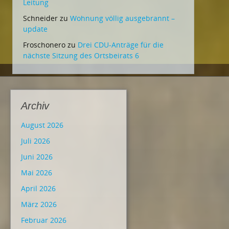
Leitung
Schneider
zu
Wohnung völlig ausgebrannt –
update
Froschonero
zu
Drei CDU-Anträge für die
nächste Sitzung des Ortsbeirats 6
Archiv
August 2026
Juli 2026
Juni 2026
Mai 2026
April 2026
März 2026
Februar 2026