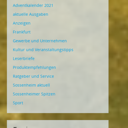
Adventkalender 2021
aktuelle Ausgaben
Anzeigen
Frankfurt
Gewerbe und Unternehmen
Kultur und Veranstaltungstipps
Leserbriefe
Produktempfehlungen
Ratgeber und Service
Sossenheim aktuell
Sossenheimer Spitzen
Sport