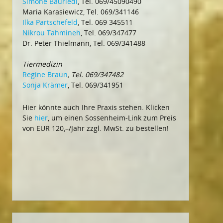
Simone Bauriedl
, Tel. 069/45090490
Maria Karasiewicz, Tel. 069/341146
Ilka Partschefeld
, Tel. 069 345511
Nikrou Tahmineh
, Tel. 069/347477
Dr. Peter Thielmann, Tel. 069/341488
Tiermedizin
Regine Braun
, Tel. 069/347482
Sonja Krämer
, Tel. 069/341951
Hier könnte auch Ihre Praxis stehen. Klicken
Sie
hier
, um einen Sossenheim-Link zum Preis
von EUR 120,–/Jahr zzgl. MwSt. zu bestellen!