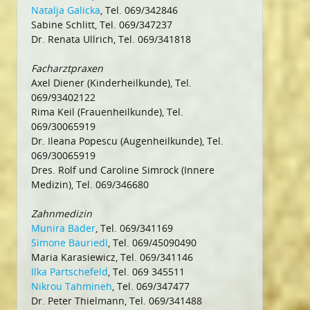
Natalja Galicka
, Tel. 069/342846
Sabine Schlitt, Tel. 069/347237
Dr. Renata Ullrich, Tel. 069/341818
Facharztpraxen
Axel Diener (Kinderheilkunde), Tel.
069/93402122
Rima Keil (Frauenheilkunde), Tel.
069/30065919
Dr. Ileana Popescu (Augenheilkunde), Tel.
069/30065919
Dres. Rolf und Caroline Simrock (Innere
Medizin), Tel. 069/346680
Zahnmedizin
Munira Bäder
, Tel. 069/341169
Simone Bauriedl
, Tel. 069/45090490
Maria Karasiewicz, Tel. 069/341146
Ilka Partschefeld
, Tel. 069 345511
Nikrou Tahmineh
, Tel. 069/347477
Dr. Peter Thielmann, Tel. 069/341488