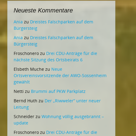
Neueste Kommentare
Ania
zu
Dreistes Falschparken auf dem
Bürgersteig
Ania
zu
Dreistes Falschparken auf dem
Bürgersteig
Froschonero
zu
Drei CDU-Anträge für die
nächste Sitzung des Ortsbeirats 6
Elsbeth Muche
zu
Neue
Ortsvereinsvorsitzende der AWO-Sossenheim
gewählt
Netti
zu
Brummi auf PKW Parkplatz
Bernd Huth
zu
Der „Riwweler“ unter neuer
Leitung
Schneider
zu
Wohnung völlig ausgebrannt –
update
Froschonero
zu
Drei CDU-Anträge für die