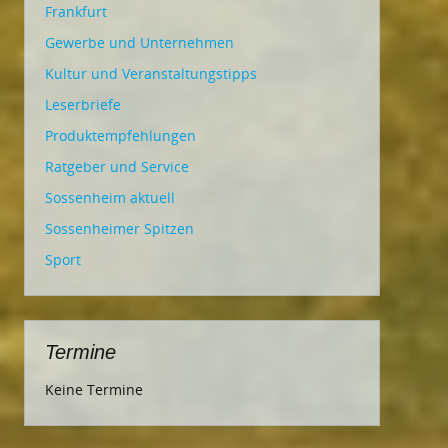
Frankfurt
Gewerbe und Unternehmen
Kultur und Veranstaltungstipps
Leserbriefe
Produktempfehlungen
Ratgeber und Service
Sossenheim aktuell
Sossenheimer Spitzen
Sport
Termine
Keine Termine