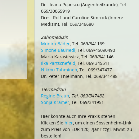
Dr. Ileana Popescu (Augenheilkunde), Tel.
069/30065919
Dres. Rolf und Caroline Simrock (Innere
Medizin), Tel. 069/346680
Zahnmedizin
Munira Bäder
, Tel. 069/341169
Simone Bauriedl
, Tel. 069/45090490
Maria Karasiewicz, Tel. 069/341146
Ilka Partschefeld
, Tel. 069 345511
Nikrou Tahmineh
, Tel. 069/347477
Dr. Peter Thielmann, Tel. 069/341488
Tiermedizin
Regine Braun
, Tel. 069/347482
Sonja Krämer
, Tel. 069/341951
Hier könnte auch Ihre Praxis stehen.
Klicken Sie
hier
, um einen Sossenheim-Link
zum Preis von EUR 120,–/Jahr zzgl. MwSt. zu
bestellen!