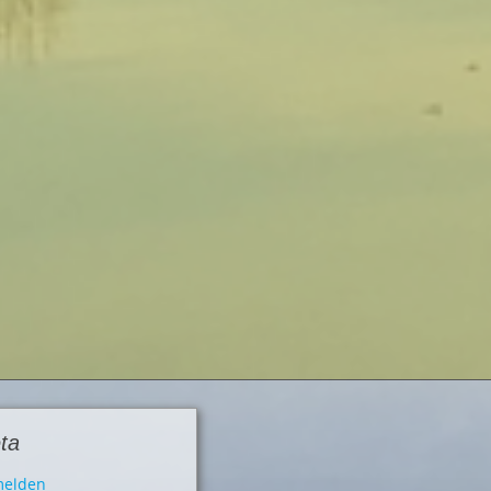
ta
elden