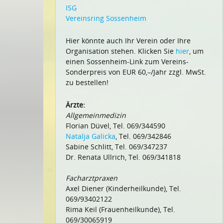
ISG
Vereinsring Sossenheim
Hier könnte auch Ihr Verein oder Ihre
Organisation stehen. Klicken Sie
hier
, um
einen Sossenheim-Link zum Vereins-
Sonderpreis von EUR 60,–/Jahr zzgl. MwSt.
zu bestellen!
Ärzte:
Allgemeinmedizin
Florian Düvel, Tel. 069/344590
Natalja Galicka
, Tel. 069/342846
Sabine Schlitt, Tel. 069/347237
Dr. Renata Ullrich, Tel. 069/341818
Facharztpraxen
Axel Diener (Kinderheilkunde), Tel.
069/93402122
Rima Keil (Frauenheilkunde), Tel.
069/30065919