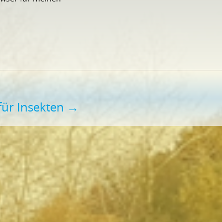
für Insekten
→