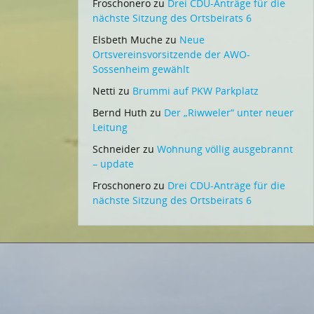
Froschonero
zu
Drei CDU-Anträge für die
nächste Sitzung des Ortsbeirats 6
Elsbeth Muche
zu
Neue
Ortsvereinsvorsitzende der AWO-
Sossenheim gewählt
Netti
zu
Brummi auf PKW Parkplatz
Bernd Huth
zu
Der „Riwweler“ unter neuer
Leitung
Schneider
zu
Wohnung völlig ausgebrannt
– update
Froschonero
zu
Drei CDU-Anträge für die
nächste Sitzung des Ortsbeirats 6