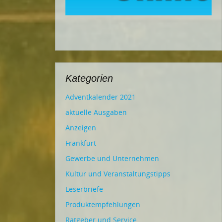
Kategorien
Adventkalender 2021
aktuelle Ausgaben
Anzeigen
Frankfurt
Gewerbe und Unternehmen
Kultur und Veranstaltungstipps
Leserbriefe
Produktempfehlungen
Ratgeber und Service