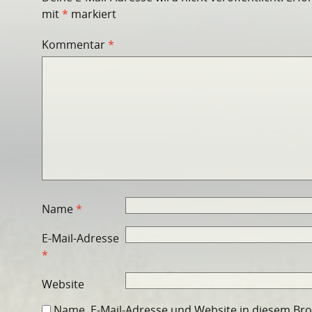
mit
*
markiert
Kommentar
*
Name
*
E-Mail-Adresse
*
Website
Name, E-Mail-Adresse und Website in diesem Br