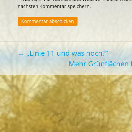
nächsten Kommentar speichern.
Beitragsnavigation
←
„Linie 11 und was noch?“
Mehr Grünflächen 