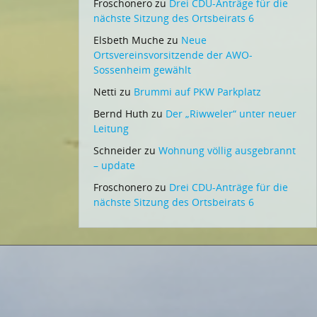
Froschonero
zu
Drei CDU-Anträge für die
nächste Sitzung des Ortsbeirats 6
Elsbeth Muche
zu
Neue
Ortsvereinsvorsitzende der AWO-
Sossenheim gewählt
Netti
zu
Brummi auf PKW Parkplatz
Bernd Huth
zu
Der „Riwweler“ unter neuer
Leitung
Schneider
zu
Wohnung völlig ausgebrannt
– update
Froschonero
zu
Drei CDU-Anträge für die
nächste Sitzung des Ortsbeirats 6