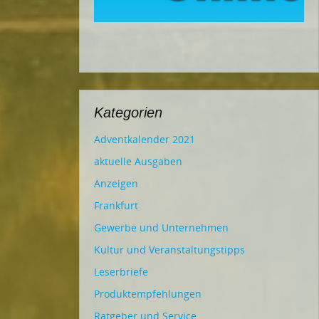
Kategorien
Adventkalender 2021
aktuelle Ausgaben
Anzeigen
Frankfurt
Gewerbe und Unternehmen
Kultur und Veranstaltungstipps
Leserbriefe
Produktempfehlungen
Ratgeber und Service