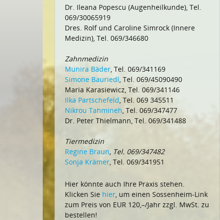
Dr. Ileana Popescu (Augenheilkunde), Tel.
069/30065919
Dres. Rolf und Caroline Simrock (Innere
Medizin), Tel. 069/346680
Zahnmedizin
Munira Bäder
, Tel. 069/341169
Simone Bauriedl
, Tel. 069/45090490
Maria Karasiewicz, Tel. 069/341146
Ilka Partschefeld
, Tel. 069 345511
Nikrou Tahmineh
, Tel. 069/347477
Dr. Peter Thielmann, Tel. 069/341488
Tiermedizin
Regine Braun
, Tel. 069/347482
Sonja Krämer
, Tel. 069/341951
Hier könnte auch Ihre Praxis stehen.
Klicken Sie
hier
, um einen Sossenheim-Link
zum Preis von EUR 120,–/Jahr zzgl. MwSt. zu
bestellen!