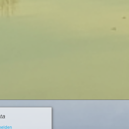
ta
elden