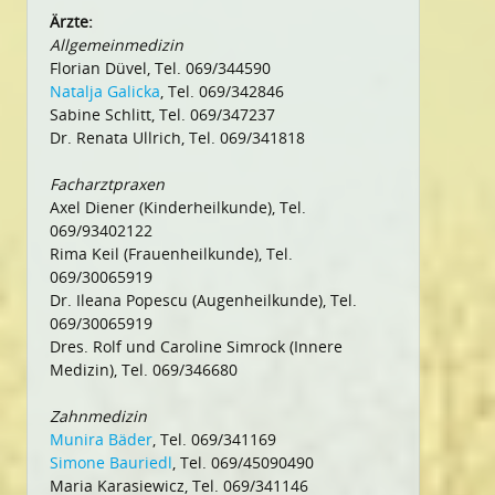
Ärzte:
Allgemeinmedizin
Florian Düvel, Tel. 069/344590
Natalja Galicka
, Tel. 069/342846
Sabine Schlitt, Tel. 069/347237
Dr. Renata Ullrich, Tel. 069/341818
Facharztpraxen
Axel Diener (Kinderheilkunde), Tel.
069/93402122
Rima Keil (Frauenheilkunde), Tel.
069/30065919
Dr. Ileana Popescu (Augenheilkunde), Tel.
069/30065919
Dres. Rolf und Caroline Simrock (Innere
Medizin), Tel. 069/346680
Zahnmedizin
Munira Bäder
, Tel. 069/341169
Simone Bauriedl
, Tel. 069/45090490
Maria Karasiewicz, Tel. 069/341146