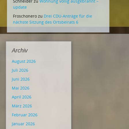
Schneider
zu
Wohnung völlig ausgebrannt –
update
Froschonero
zu
Drei CDU-Anträge für die
nächste Sitzung des Ortsbeirats 6
Archiv
August 2026
Juli 2026
Juni 2026
Mai 2026
April 2026
März 2026
Februar 2026
Januar 2026