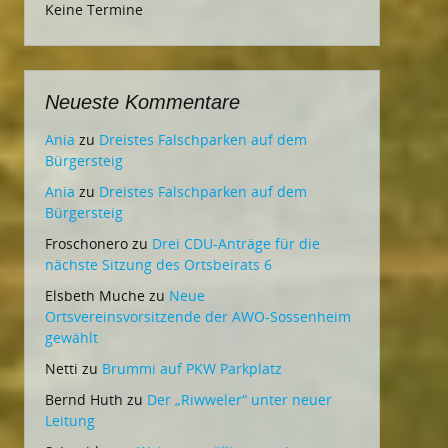
Keine Termine
Neueste Kommentare
Ania
zu
Dreistes Falschparken auf dem
Bürgersteig
Ania
zu
Dreistes Falschparken auf dem
Bürgersteig
Froschonero
zu
Drei CDU-Anträge für die
nächste Sitzung des Ortsbeirats 6
Elsbeth Muche
zu
Neue
Ortsvereinsvorsitzende der AWO-Sossenheim
gewählt
Netti
zu
Brummi auf PKW Parkplatz
Bernd Huth
zu
Der „Riwweler“ unter neuer
Leitung