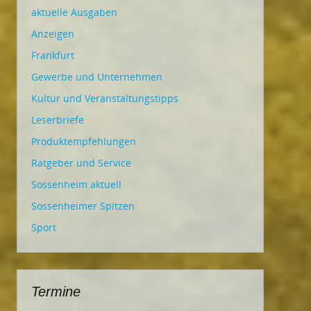
aktuelle Ausgaben
Anzeigen
Frankfurt
Gewerbe und Unternehmen
Kultur und Veranstaltungstipps
Leserbriefe
Produktempfehlungen
Ratgeber und Service
Sossenheim aktuell
Sossenheimer Spitzen
Sport
Termine