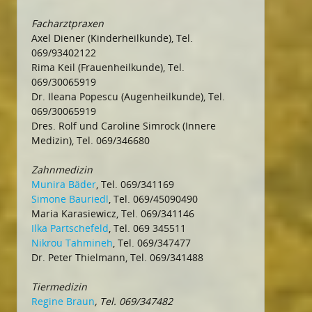
Facharztpraxen
Axel Diener (Kinderheilkunde), Tel.
069/93402122
Rima Keil (Frauenheilkunde), Tel.
069/30065919
Dr. Ileana Popescu (Augenheilkunde), Tel.
069/30065919
Dres. Rolf und Caroline Simrock (Innere
Medizin), Tel. 069/346680
Zahnmedizin
Munira Bäder
, Tel. 069/341169
Simone Bauriedl
, Tel. 069/45090490
Maria Karasiewicz, Tel. 069/341146
Ilka Partschefeld
, Tel. 069 345511
Nikrou Tahmineh
, Tel. 069/347477
Dr. Peter Thielmann, Tel. 069/341488
Tiermedizin
Regine Braun
, Tel. 069/347482