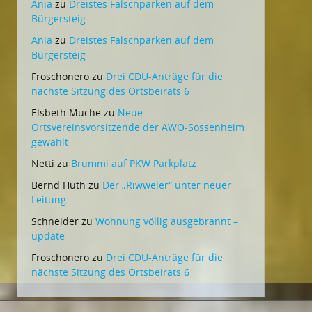
Ania
zu
Dreistes Falschparken auf dem
Bürgersteig
Ania
zu
Dreistes Falschparken auf dem
Bürgersteig
Froschonero
zu
Drei CDU-Anträge für die
nächste Sitzung des Ortsbeirats 6
Elsbeth Muche
zu
Neue
Ortsvereinsvorsitzende der AWO-Sossenheim
gewählt
Netti
zu
Brummi auf PKW Parkplatz
Bernd Huth
zu
Der „Riwweler“ unter neuer
Leitung
Schneider
zu
Wohnung völlig ausgebrannt –
update
Froschonero
zu
Drei CDU-Anträge für die
nächste Sitzung des Ortsbeirats 6