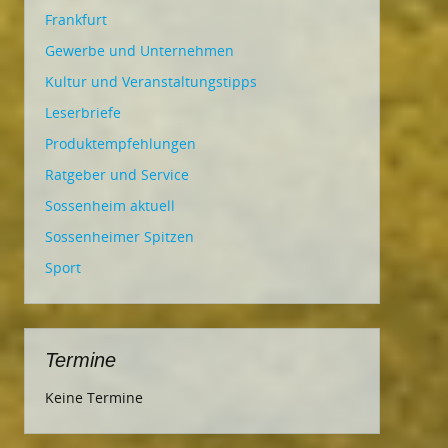
Frankfurt
Gewerbe und Unternehmen
Kultur und Veranstaltungstipps
Leserbriefe
Produktempfehlungen
Ratgeber und Service
Sossenheim aktuell
Sossenheimer Spitzen
Sport
Termine
Keine Termine