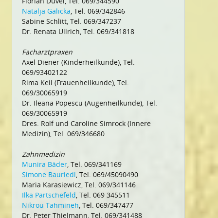
Florian Düvel, Tel. 069/344590
Natalja Galicka
, Tel. 069/342846
Sabine Schlitt, Tel. 069/347237
Dr. Renata Ullrich, Tel. 069/341818
Facharztpraxen
Axel Diener (Kinderheilkunde), Tel.
069/93402122
Rima Keil (Frauenheilkunde), Tel.
069/30065919
Dr. Ileana Popescu (Augenheilkunde), Tel.
069/30065919
Dres. Rolf und Caroline Simrock (Innere
Medizin), Tel. 069/346680
Zahnmedizin
Munira Bäder
, Tel. 069/341169
Simone Bauriedl
, Tel. 069/45090490
Maria Karasiewicz, Tel. 069/341146
Ilka Partschefeld
, Tel. 069 345511
Nikrou Tahmineh
, Tel. 069/347477
Dr. Peter Thielmann, Tel. 069/341488