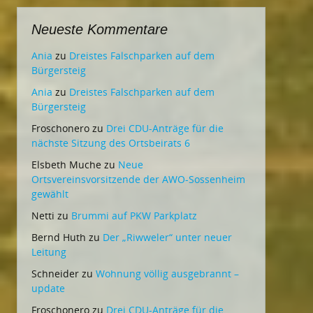
Neueste Kommentare
Ania
zu
Dreistes Falschparken auf dem
Bürgersteig
Ania
zu
Dreistes Falschparken auf dem
Bürgersteig
Froschonero
zu
Drei CDU-Anträge für die
nächste Sitzung des Ortsbeirats 6
Elsbeth Muche
zu
Neue
Ortsvereinsvorsitzende der AWO-Sossenheim
gewählt
Netti
zu
Brummi auf PKW Parkplatz
Bernd Huth
zu
Der „Riwweler“ unter neuer
Leitung
Schneider
zu
Wohnung völlig ausgebrannt –
update
Froschonero
zu
Drei CDU-Anträge für die