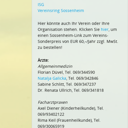
ISG
Vereinsring Sossenheim
Hier könnte auch Ihr Verein oder Ihre
Organisation stehen. Klicken Sie
hier
, um
einen Sossenheim-Link zum Vereins-
Sonderpreis von EUR 60,–/Jahr zzgl. MwSt.
zu bestellen!
Ärzte:
Allgemeinmedizin
Florian Düvel, Tel. 069/344590
Natalja Galicka
, Tel. 069/342846
Sabine Schlitt, Tel. 069/347237
Dr. Renata Ullrich, Tel. 069/341818
Facharztpraxen
Axel Diener (Kinderheilkunde), Tel.
069/93402122
Rima Keil (Frauenheilkunde), Tel.
069/30065919