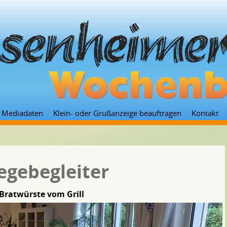
Zum
Mediadaten
Klein- oder Grußanzeige beauftragen
Kontakt
Inhalt
springen
egebegleiter
Bratwürste vom Grill