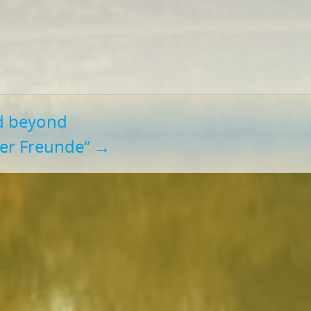
d beyond
mer Freunde“
→