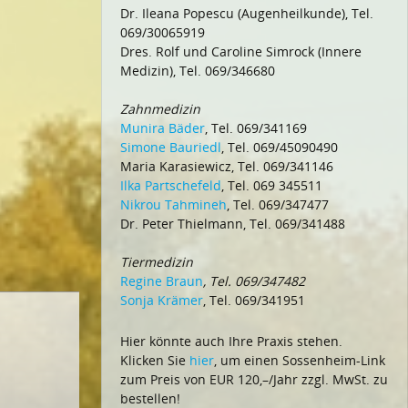
Dr. Ileana Popescu (Augenheilkunde), Tel.
069/30065919
Dres. Rolf und Caroline Simrock (Innere
Medizin), Tel. 069/346680
Zahnmedizin
Munira Bäder
, Tel. 069/341169
Simone Bauriedl
, Tel. 069/45090490
Maria Karasiewicz, Tel. 069/341146
Ilka Partschefeld
, Tel. 069 345511
Nikrou Tahmineh
, Tel. 069/347477
Dr. Peter Thielmann, Tel. 069/341488
Tiermedizin
Regine Braun
, Tel. 069/347482
Sonja Krämer
, Tel. 069/341951
Hier könnte auch Ihre Praxis stehen.
Klicken Sie
hier
, um einen Sossenheim-Link
zum Preis von EUR 120,–/Jahr zzgl. MwSt. zu
bestellen!