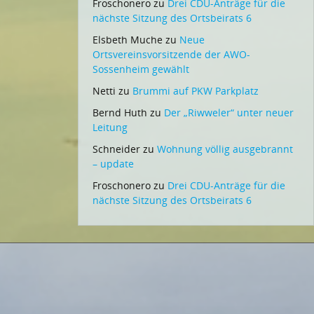
Froschonero
zu
Drei CDU-Anträge für die
nächste Sitzung des Ortsbeirats 6
Elsbeth Muche
zu
Neue
Ortsvereinsvorsitzende der AWO-
Sossenheim gewählt
Netti
zu
Brummi auf PKW Parkplatz
Bernd Huth
zu
Der „Riwweler“ unter neuer
Leitung
Schneider
zu
Wohnung völlig ausgebrannt
– update
Froschonero
zu
Drei CDU-Anträge für die
nächste Sitzung des Ortsbeirats 6