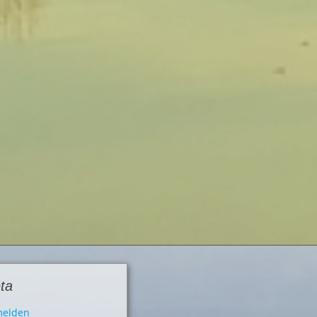
ta
elden