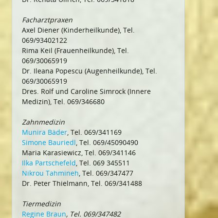
Facharztpraxen
Axel Diener (Kinderheilkunde), Tel.
069/93402122
Rima Keil (Frauenheilkunde), Tel.
069/30065919
Dr. Ileana Popescu (Augenheilkunde), Tel.
069/30065919
Dres. Rolf und Caroline Simrock (Innere
Medizin), Tel. 069/346680
Zahnmedizin
Munira Bäder
, Tel. 069/341169
Simone Bauriedl
, Tel. 069/45090490
Maria Karasiewicz, Tel. 069/341146
Ilka Partschefeld
, Tel. 069 345511
Nikrou Tahmineh
, Tel. 069/347477
Dr. Peter Thielmann, Tel. 069/341488
Tiermedizin
Regine Braun
, Tel. 069/347482