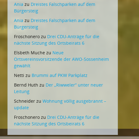
Ania
zu
Dreistes Falschparken auf dem
Bürgersteig
Ania
zu
Dreistes Falschparken auf dem
Bürgersteig
Froschonero
zu
Drei CDU-Anträge für die
nächste Sitzung des Ortsbeirats 6
Elsbeth Muche
zu
Neue
Ortsvereinsvorsitzende der AWO-Sossenheim
gewählt
Netti
zu
Brummi auf PKW Parkplatz
Bernd Huth
zu
Der „Riwweler“ unter neuer
Leitung
Schneider
zu
Wohnung völlig ausgebrannt –
update
Froschonero
zu
Drei CDU-Anträge für die
nächste Sitzung des Ortsbeirats 6