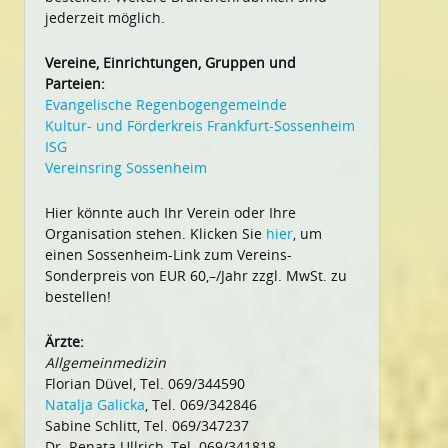
jederzeit möglich.
Vereine, Einrichtungen, Gruppen und
Parteien:
Evangelische Regenbogengemeinde
Kultur- und Förderkreis Frankfurt-Sossenheim
ISG
Vereinsring Sossenheim
Hier könnte auch Ihr Verein oder Ihre
Organisation stehen. Klicken Sie
hier
, um
einen Sossenheim-Link zum Vereins-
Sonderpreis von EUR 60,–/Jahr zzgl. MwSt. zu
bestellen!
Ärzte:
Allgemeinmedizin
Florian Düvel, Tel. 069/344590
Natalja Galicka
, Tel. 069/342846
Sabine Schlitt, Tel. 069/347237
Dr. Renata Ullrich, Tel. 069/341818