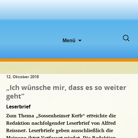
Zum
Suche
Menü
Inhalt
nach:
springen
12. Oktober 2018
„Ich wünsche mir, dass es so weiter
geht“
Leserbrief
Zum Thema „Sossenheimer Kerb“ erreichte die
Redaktion nachfolgender Leserbrief von Alfred
Reissner. Leserbriefe geben ausschließlich die
Meinung ihrer Verfasser wieder. Die Redaktion