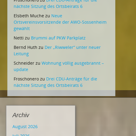
nächste Sitzung des Ortsbeirats 6
Elsbeth Muche
zu
Neue
Ortsvereinsvorsitzende der AWO-Sossenheim
gewählt
Netti
zu
Brummi auf PKW Parkplatz
Bernd Huth
zu
Der „Riwweler“ unter neuer
Leitung
Schneider
zu
Wohnung völlig ausgebrannt –
update
Froschonero
zu
Drei CDU-Anträge für die
nächste Sitzung des Ortsbeirats 6
Archiv
August 2026
Juli 2026