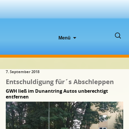
Zum
Suche
Menü
Inhalt
nach:
springen
7. September 2018
Entschuldigung für´s Abschleppen
GWH ließ im Dunantring Autos unberechtigt
entfernen