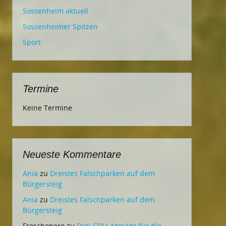
Sossenheim aktuell
Sossenheimer Spitzen
Sport
Termine
Keine Termine
Neueste Kommentare
Ania
zu
Dreistes Falschparken auf dem
Bürgersteig
Ania
zu
Dreistes Falschparken auf dem
Bürgersteig
Froschonero
zu
Drei CDU-Anträge für die