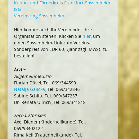
Kultur- und Förderkreis Frankfurt-Sossenheim
ISG
Vereinsring Sossenheim
Hier könnte auch Ihr Verein oder Ihre
Organisation stehen. Klicken Sie
hier
, um
einen Sossenheim-Link zum Vereins-
Sonderpreis von EUR 60,–/Jahr zzgl. MwSt. zu
bestellen!
Ärzte:
Allgemeinmedizin
Florian Düvel, Tel. 069/344590
Natalja Galicka
, Tel. 069/342846
Sabine Schlitt, Tel. 069/347237
Dr. Renata Ullrich, Tel. 069/341818
Facharztpraxen
Axel Diener (Kinderheilkunde), Tel.
069/93402122
Rima Keil (Frauenheilkunde), Tel.