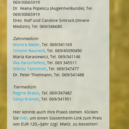
069/30065919
Dr. Ileana Popescu (Augenheilkunde), Tel.
069/30065919
Dres. Rolf und Caroline Simrock (Innere
Medizin), Tel. 069/346680
Zahnmedizin
Munira Bäder
, Tel. 069/341169
Simone Bauriedl
, Tel. 069/45090490
Maria Karasiewicz, Tel. 069/341146
Ilka Partschefeld
, Tel. 069 345511
Nikrou Tahmineh
, Tel. 069/347477
Dr. Peter Thielmann, Tel. 069/341488
Tiermedizin
Regine Braun
, Tel. 069/347482
Sonja Krämer
, Tel. 069/341951
Hier könnte auch Ihre Praxis stehen. Klicken
Sie
hier
, um einen Sossenheim-Link zum Preis
von EUR 120,–/Jahr zzgl. MwSt. zu bestellen!