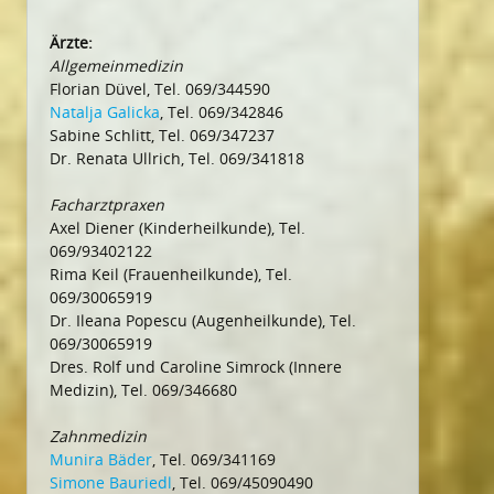
Ärzte:
Allgemeinmedizin
Florian Düvel, Tel. 069/344590
Natalja Galicka
, Tel. 069/342846
Sabine Schlitt, Tel. 069/347237
Dr. Renata Ullrich, Tel. 069/341818
Facharztpraxen
Axel Diener (Kinderheilkunde), Tel.
069/93402122
Rima Keil (Frauenheilkunde), Tel.
069/30065919
Dr. Ileana Popescu (Augenheilkunde), Tel.
069/30065919
Dres. Rolf und Caroline Simrock (Innere
Medizin), Tel. 069/346680
Zahnmedizin
Munira Bäder
, Tel. 069/341169
Simone Bauriedl
, Tel. 069/45090490