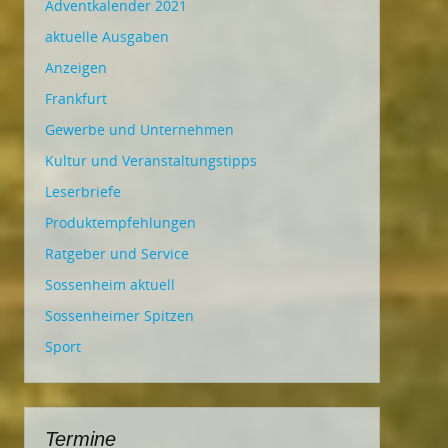
Adventkalender 2021
aktuelle Ausgaben
Anzeigen
Frankfurt
Gewerbe und Unternehmen
Kultur und Veranstaltungstipps
Leserbriefe
Produktempfehlungen
Ratgeber und Service
Sossenheim aktuell
Sossenheimer Spitzen
Sport
Termine