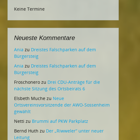
Keine Termine
Neueste Kommentare
Ania
zu
Dreistes Falschparken auf dem
Bürgersteig
Ania
zu
Dreistes Falschparken auf dem
Bürgersteig
Froschonero
zu
Drei CDU-Anträge für die
nächste Sitzung des Ortsbeirats 6
Elsbeth Muche
zu
Neue
Ortsvereinsvorsitzende der AWO-Sossenheim
gewählt
Netti
zu
Brummi auf PKW Parkplatz
Bernd Huth
zu
Der „Riwweler“ unter neuer
Leitung