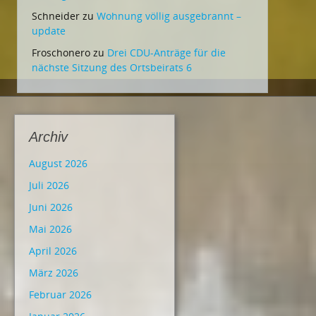
Schneider
zu
Wohnung völlig ausgebrannt –
update
Froschonero
zu
Drei CDU-Anträge für die
nächste Sitzung des Ortsbeirats 6
Archiv
August 2026
Juli 2026
Juni 2026
Mai 2026
April 2026
März 2026
Februar 2026