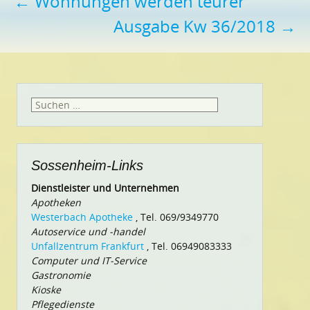
Beitragsnavigation
←
Wohnungen werden teurer
Ausgabe Kw 36/2018
→
Suchen
nach:
Sossenheim-Links
Dienstleister und Unternehmen
Apotheken
Westerbach Apotheke
, Tel. 069/9349770
Autoservice und -handel
Unfallzentrum Frankfurt
, Tel. 06949083333
Computer und IT-Service
Gastronomie
Kioske
Pflegedienste