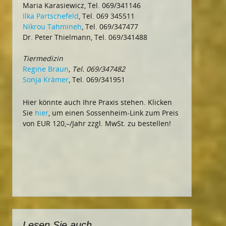
Maria Karasiewicz, Tel. 069/341146
Ilka Partschefeld
, Tel. 069 345511
Nikrou Tahmineh
, Tel. 069/347477
Dr. Peter Thielmann, Tel. 069/341488
Tiermedizin
Regine Braun
, Tel. 069/347482
Sonja Krämer
, Tel. 069/341951
Hier könnte auch Ihre Praxis stehen. Klicken
Sie
hier
, um einen Sossenheim-Link zum Preis
von EUR 120,–/Jahr zzgl. MwSt. zu bestellen!
Lesen Sie auch