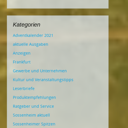
Kategorien
Adventkalender 2021
aktuelle Ausgaben
Anzeigen
Frankfurt
Gewerbe und Unternehmen
Kultur und Veranstaltungstipps
Leserbriefe
Produktempfehlungen
Ratgeber und Service
Sossenheim aktuell
Sossenheimer Spitzen