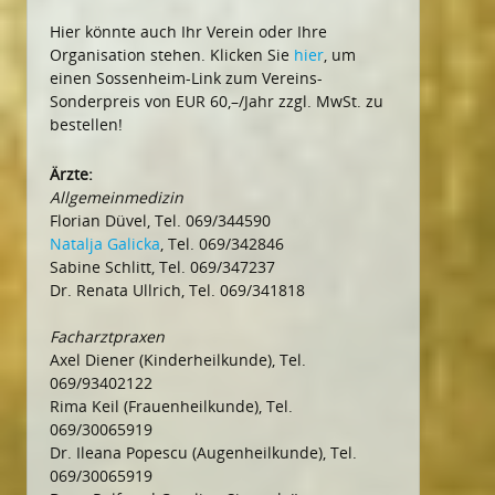
Hier könnte auch Ihr Verein oder Ihre
Organisation stehen. Klicken Sie
hier
, um
einen Sossenheim-Link zum Vereins-
Sonderpreis von EUR 60,–/Jahr zzgl. MwSt. zu
bestellen!
Ärzte:
Allgemeinmedizin
Florian Düvel, Tel. 069/344590
Natalja Galicka
, Tel. 069/342846
Sabine Schlitt, Tel. 069/347237
Dr. Renata Ullrich, Tel. 069/341818
Facharztpraxen
Axel Diener (Kinderheilkunde), Tel.
069/93402122
Rima Keil (Frauenheilkunde), Tel.
069/30065919
Dr. Ileana Popescu (Augenheilkunde), Tel.
069/30065919