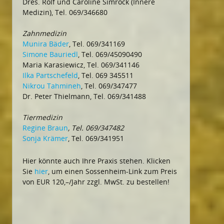
Dres. Rolf und Caroline Simrock (Innere
Medizin), Tel. 069/346680
Zahnmedizin
Munira Bäder
, Tel. 069/341169
Simone Bauriedl
, Tel. 069/45090490
Maria Karasiewicz, Tel. 069/341146
Ilka Partschefeld
, Tel. 069 345511
Nikrou Tahmineh
, Tel. 069/347477
Dr. Peter Thielmann, Tel. 069/341488
Tiermedizin
Regine Braun
, Tel. 069/347482
Sonja Krämer
, Tel. 069/341951
Hier könnte auch Ihre Praxis stehen. Klicken
Sie
hier
, um einen Sossenheim-Link zum Preis
von EUR 120,–/Jahr zzgl. MwSt. zu bestellen!