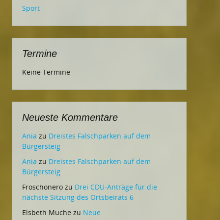
Sport
Termine
Keine Termine
Neueste Kommentare
Ania
zu
Dreistes Falschparken auf dem
Bürgersteig
Ania
zu
Dreistes Falschparken auf dem
Bürgersteig
Froschonero
zu
Drei CDU-Anträge für die
nächste Sitzung des Ortsbeirats 6
Elsbeth Muche
zu
Neue