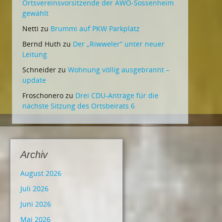
Ortsvereinsvorsitzende der AWO-Sossenheim
gewählt
Netti
zu
Brummi auf PKW Parkplatz
Bernd Huth
zu
Der „Riwweler“ unter neuer
Leitung
Schneider
zu
Wohnung völlig ausgebrannt –
update
Froschonero
zu
Drei CDU-Anträge für die
nächste Sitzung des Ortsbeirats 6
Archiv
August 2026
Juli 2026
Juni 2026
Mai 2026