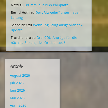
Netti
zu
Brummi auf PKW Parkplatz
Bernd Huth
zu
Der „Riwweler“ unter neuer
Leitung
Schneider
zu
Wohnung völlig ausgebrannt –
update
Froschonero
zu
Drei CDU-Anträge für die
nächste Sitzung des Ortsbeirats 6
Archiv
August 2026
Juli 2026
Juni 2026
Mai 2026
April 2026