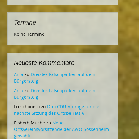
Termine
Keine Termine
Neueste Kommentare
Ania
zu
Dreistes Falschparken auf dem
Bürgersteig
Ania
zu
Dreistes Falschparken auf dem
Bürgersteig
Froschonero
zu
Drei CDU-Anträge für die
nächste Sitzung des Ortsbeirats 6
Elsbeth Muche
zu
Neue
Ortsvereinsvorsitzende der AWO-Sossenheim
gewählt