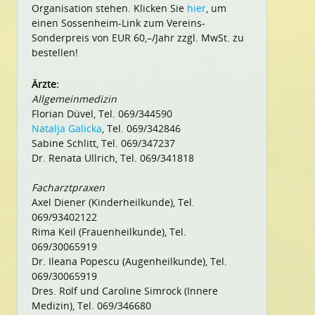
Organisation stehen. Klicken Sie
hier
, um
einen Sossenheim-Link zum Vereins-
Sonderpreis von EUR 60,–/Jahr zzgl. MwSt. zu
bestellen!
Ärzte:
Allgemeinmedizin
Florian Düvel, Tel. 069/344590
Natalja Galicka
, Tel. 069/342846
Sabine Schlitt, Tel. 069/347237
Dr. Renata Ullrich, Tel. 069/341818
Facharztpraxen
Axel Diener (Kinderheilkunde), Tel.
069/93402122
Rima Keil (Frauenheilkunde), Tel.
069/30065919
Dr. Ileana Popescu (Augenheilkunde), Tel.
069/30065919
Dres. Rolf und Caroline Simrock (Innere
Medizin), Tel. 069/346680