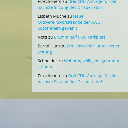
Froschonero
zu
Drei CDU-Anträge für die
nächste Sitzung des Ortsbeirats 6
Elsbeth Muche
zu
Neue
Ortsvereinsvorsitzende der AWO-
Sossenheim gewählt
Netti
zu
Brummi auf PKW Parkplatz
Bernd Huth
zu
Der „Riwweler“ unter neuer
Leitung
Schneider
zu
Wohnung völlig ausgebrannt
– update
Froschonero
zu
Drei CDU-Anträge für die
nächste Sitzung des Ortsbeirats 6