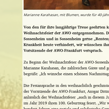
Marianne Karahasan, mit Blumen, wurde für 40-jähri
Von den für ihre langjährige Treue geehrten
Weihnachtsfeier der AWO entgegennehmen. Die
Sossenheim und in Sossenheim gerne „Renten
Krankheit heute verhindert, wir wünschen ihm 
Vorsitzende der AWO-Frankfurt versprach.
Zu Beginn der Weihnachtsfeier der AWO-Sossenhei
Marianne Karahasan, die zahlreichen Gäste und 
begrüßt: „Ich wünsche einen schönen Nachmittag,
Die Festansprache in den weihnachtlich geschmü
der Vorsitzende der AWO-Frankfurt, Ansgar Dittm
anlässlich der Weihnachtsfeier „auch in diesem
im Jahr 2019 ihren 100. Geburtstag feiert. „Wi
hundert Jahren eine soziale und solidarische Gem