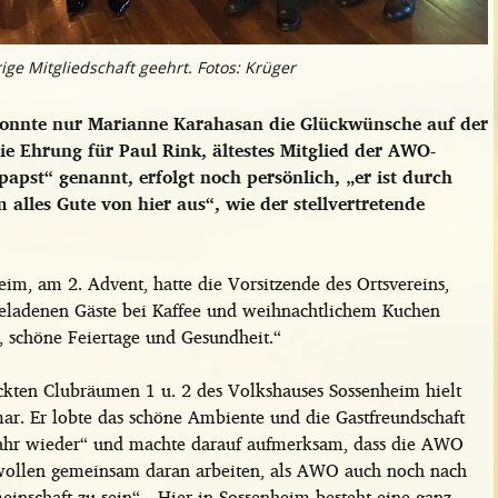
ge Mitgliedschaft geehrt. Fotos: Krüger
 konnte nur Marianne Karahasan die Glückwünsche auf der
 Ehrung für Paul Rink, ältestes Mitglied der AWO-
papst“ genannt,
erfolgt noch persönlich, „er ist durch
alles Gute von hier aus“, wie der stellvertretende
m, am 2. Advent, hatte die Vorsitzende des Ortsvereins,
geladenen Gäste bei Kaffee und weihnachtlichem Kuchen
 schöne Feiertage und Gesundheit.“
ckten Clubräumen 1 u. 2 des Volkshauses Sossenheim hielt
ar. Er lobte das schöne Ambiente und die Gastfreundschaft
 Jahr wieder“ und machte darauf aufmerksam, dass die AWO
r wollen gemeinsam daran arbeiten, als AWO auch noch nach
einschaft zu sein“. „Hier in Sossenheim besteht eine ganz