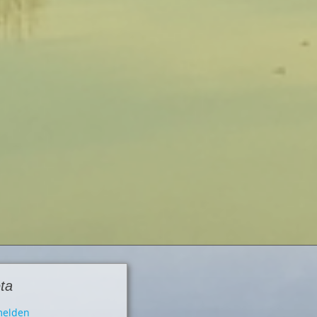
ta
elden