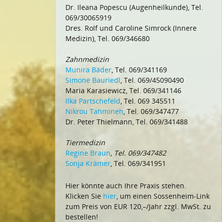
Dr. Ileana Popescu (Augenheilkunde), Tel.
069/30065919
Dres. Rolf und Caroline Simrock (Innere
Medizin), Tel. 069/346680
Zahnmedizin
Munira Bäder
, Tel. 069/341169
Simone Bauriedl
, Tel. 069/45090490
Maria Karasiewicz, Tel. 069/341146
Ilka Partschefeld
, Tel. 069 345511
Nikrou Tahmineh
, Tel. 069/347477
Dr. Peter Thielmann, Tel. 069/341488
Tiermedizin
Regine Braun
, Tel. 069/347482
Sonja Krämer
, Tel. 069/341951
Hier könnte auch Ihre Praxis stehen.
Klicken Sie
hier
, um einen Sossenheim-Link
zum Preis von EUR 120,–/Jahr zzgl. MwSt. zu
bestellen!