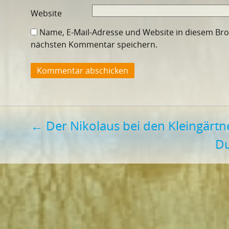
Website
Name, E-Mail-Adresse und Website in diesem Br
nächsten Kommentar speichern.
Beitragsnavigation
←
Der Nikolaus bei den Kleingärtn
D