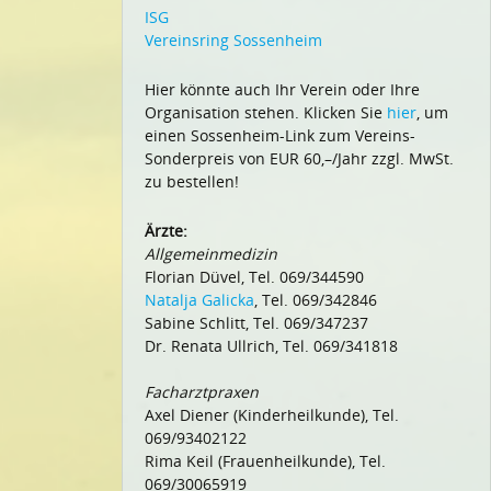
ISG
Vereinsring Sossenheim
Hier könnte auch Ihr Verein oder Ihre
Organisation stehen. Klicken Sie
hier
, um
einen Sossenheim-Link zum Vereins-
Sonderpreis von EUR 60,–/Jahr zzgl. MwSt.
zu bestellen!
Ärzte:
Allgemeinmedizin
Florian Düvel, Tel. 069/344590
Natalja Galicka
, Tel. 069/342846
Sabine Schlitt, Tel. 069/347237
Dr. Renata Ullrich, Tel. 069/341818
Facharztpraxen
Axel Diener (Kinderheilkunde), Tel.
069/93402122
Rima Keil (Frauenheilkunde), Tel.
069/30065919