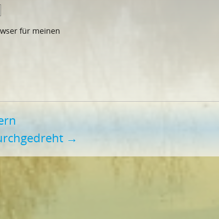
owser für meinen
ern
urchgedreht
→